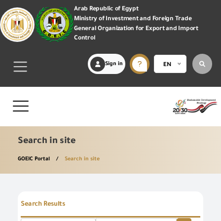
Arab Republic of Egypt
Ministry of Investment and Foreign Trade
General Organization for Export and Import
Control
Sign in
EN
Search in site
GOEIC Portal
Search in site
Search Results