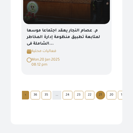
م. عصام النجار يعقد اجتماعا موسعا
لمتابعة تطبيق منظومة إدارة المخاطر
الشاملة فى...
فعاليات محلية
Mon,20 Jan 2025
08:12 pm
›
36
35
...
24
23
22
21
20
19