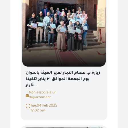
زيارة م. عصام النجار لفرع الهيئة باسوان
يوم الجمعة الموافق ٣١ يناير تنفيذا
لقرار...
Non associé à un
département
Tue,04 Feb 2025
12:02 pm