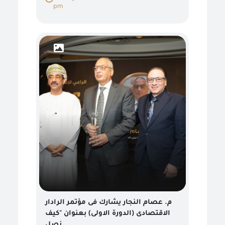
pm
م. عصام النجار يشارك فى مؤتمر الرادار
الاقتصادى (الدورة الاولى) بعنوان "كيف
نصل...