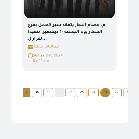
م. عصام النجار يتفقد سير العمل بفرع
المطار يوم الجمعة ٢٠ ديسمبر. تنفيذا
لقرار ل...
فعاليات محلية
Sun,22 Dec 2024
09:41 am
›
36
35
...
26
25
24
23
22
21