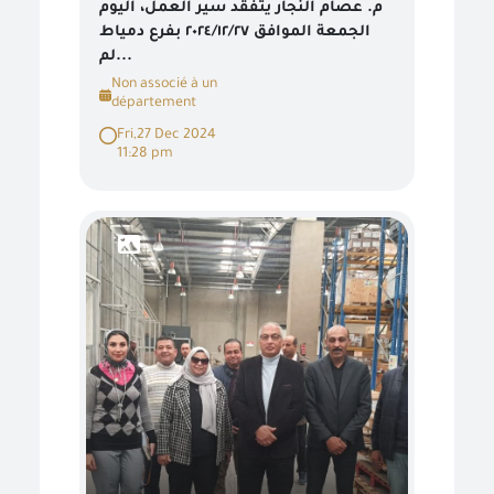
م. عصام النجار يتفقد سير العمل، اليوم
الجمعة الموافق ٢٠٢٤/١٢/٢٧ بفرع دمياط
لم...
Non associé à un
département
Fri,27 Dec 2024
11:28 pm