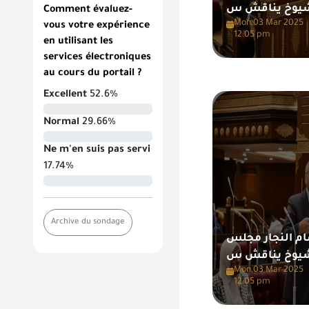
Comment évaluez-
Mon,03 Mar 2025
vous votre expérience
12:05 pm
en utilisant les
services électroniques
au cours du portail ?
Excellent
52.6%
Normal
29.66%
Ne m'en suis pas servi
17.74%
Archive du sondage
م النجار مجلس
Mon,03 Mar 2025
12:05 pm