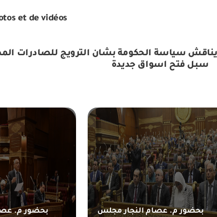
otos et de vidéos
اقش سياسة الحكومة بشان الترويج للصادرات المصر
سبل فتح اسواق جديدة
بحضور م. عصام النجار مجلس
بحضور م. عصا