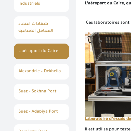
L’aéroport du Caire, q
industriels
Ces laboratoires sont 
شهادات اعتماد
المعامل الصناعية
L’aéroport du Caire
Alexandrie – Dekheila
Suez - Sokhna Port
Suez - Adabiya Port
Laboratoire d’essais d
Il est utilisé pour test