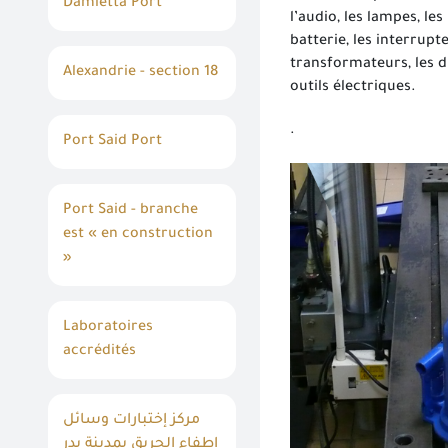
Damietta Port
l’audio, les lampes, les
batterie, les interrupte
transformateurs, les d
Alexandrie - section 18
outils électriques.
.
Port Said Port
Port Said - branche
est « en construction
»
Laboratoires
accrédités
مركز إختبارات وسائل
إطفاء الحريق بمدينة بدر