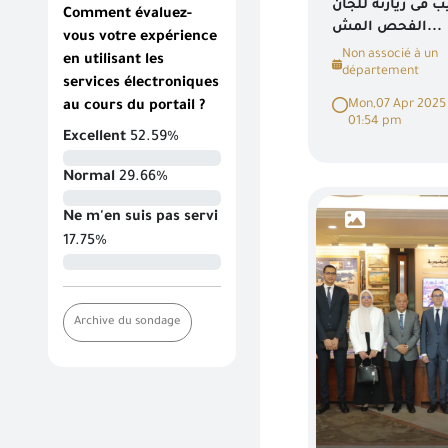
فى زيارته للجان
Comment évaluez-
الفحص المش...
vous votre expérience
Non associé à un
en utilisant les
département
services électroniques
Mon,07 Apr 2025
au cours du portail ?
01:54 pm
Excellent
52.59%
Normal
29.66%
Ne m'en suis pas servi
17.75%
Archive du sondage