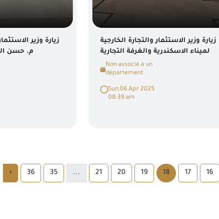
زيارة وزير الاستثمار والتجارة الخارجية
زيارة وزير الاستثمار
لميناء الاسكندرية والغرفة التجارية
م. حسن ال
Non associé à un
département
Sun,06 Apr 2025
08:39 am
›
36
35
...
21
20
19
18
17
16