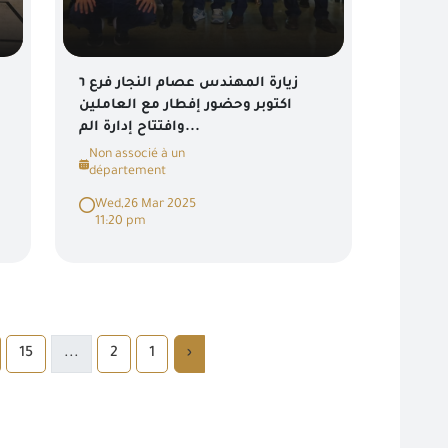
زيارة المهندس عصام النجار فرع ٦
اكتوبر وحضور إفطار مع العاملين
وافتتاح إدارة الم...
Non associé à un
département
Wed,26 Mar 2025
11:20 pm
15
...
2
1
‹