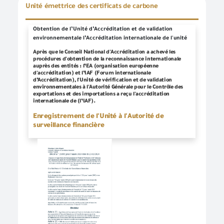
Unité émettrice des certificats de carbone
Obtention de l’Unité d’Accréditation et de validation
environnementale l’Accréditation internationale de l'unité
Après que le Conseil National d'Accréditation a achevé les
procédures d'obtention de la reconnaissance internationale
auprès des entités : l’EA (organisation européenne
d'accréditation) et l’IAF (Forum internationale
Bienvenue dans le système de connexion unique
Effectuez facilement vos transactions électroniques en n’accédant qu’une seule fois au système d’enregistrement normalisé et profitez de nombreux services électroniques sans avoir à y retourner
Entrez simplement votre nom d’utilisateur, votre numéro d’identification et votre mot de passe pour accéder à des services électroniques sécurisés sur différentes plateformes, telles que l’ordinateur, la tablette et les smartphones.
Pour créer votre propre compte en ligne, veuillez cliquer sur un nouvel utilisateur pour entrer les données requises. Dans le cas des clients commerciaux, veuillez vous rendre dans l’une des succursales de l’Autorité pour créer un compte pour les services commerciaux, Veuillez communiquer avec le Centre d’appel et de soutien au numéro 19591 pour vous renseigner sur la succursale de services la plus proche afin de rapprocher les données et de terminer le processus d’inscription.
Créez un nouveau compte et commencez à utiliser le portail et profitez des services disponibles
d’Accréditation), l'Unité de vérification et de validation
environnementales à l'Autorité Générale pour le Contrôle des
exportations et des importations a reçu l'accréditation
internationale de (l’IAF).
Enregistrement de l'Unité à l'Autorité de
surveillance financière