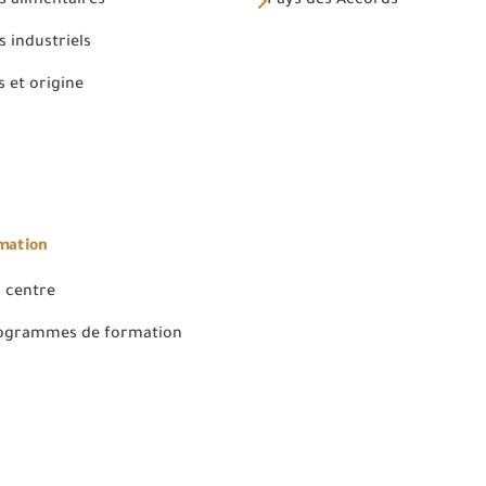
s alimentaires
Pays des Accords
 industriels
 et origine
rmation
 centre
rogrammes de formation