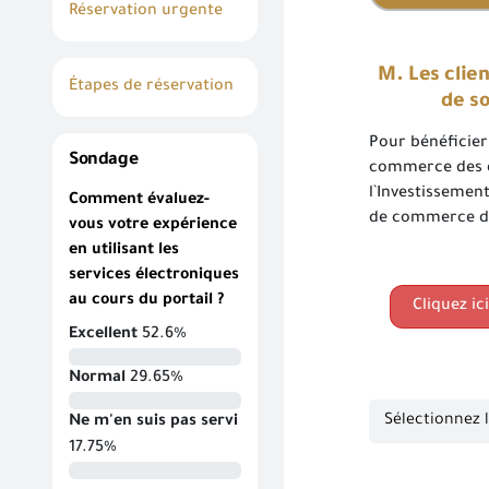
Réservation urgente
M. Les clien
Étapes de réservation
de so
Pour bénéficier
Sondage
commerce des di
l`Investissement
Comment évaluez-
de commerce des
vous votre expérience
en utilisant les
services électroniques
au cours du portail ?
Cliquez i
Excellent
52.6%
Normal
29.65%
Ne m'en suis pas servi
17.75%