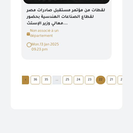
لقطات من مؤتمر مستقبل صادرات مصر
لقطاع الصناعات الهندسية بحضور
معالي وزير الإستث...
Non associé à un
département
Mon,13 Jan 2025
09:23 pm
›
36
35
...
25
24
23
22
21
20