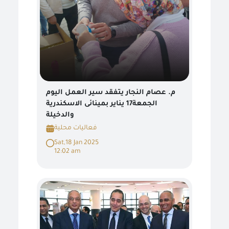
م. عصام النجار يتفقد سير العمل اليوم
الجمعة17 يناير بمينائى الاسكندرية
والدخيلة
فعاليات محلية
Sat,18 Jan 2025
12:02 am