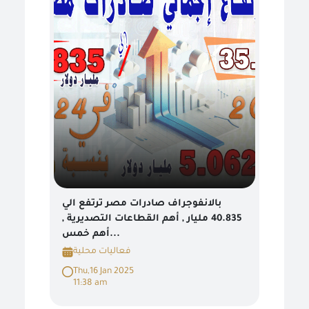
بالانفوجراف صادرات مصر ترتفع الي
40.835 مليار , أهم القطاعات التصديرية ,
أهم خمس...
فعاليات محلية
Thu,16 Jan 2025
11:38 am