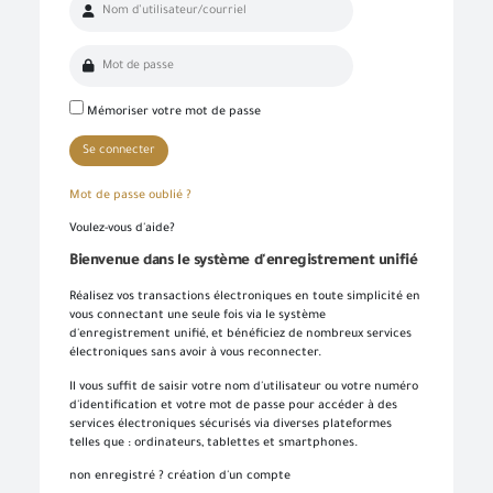
Mémoriser votre mot de passe
Se connecter
Bienvenue dans le système de connexion unique
Effectuez facilement vos transactions électroniques en n’accédant qu’une seule fois au système d’enregistrement normalisé et profitez de nombreux services électroniques sans avoir à y retourner
Entrez simplement votre nom d’utilisateur, votre numéro d’identification et votre mot de passe pour accéder à des services électroniques sécurisés sur différentes plateformes, telles que l’ordinateur, la tablette et les smartphones.
Pour créer votre propre compte en ligne, veuillez cliquer sur un nouvel utilisateur pour entrer les données requises. Dans le cas des clients commerciaux, veuillez vous rendre dans l’une des succursales de l’Autorité pour créer un compte pour les services commerciaux, Veuillez communiquer avec le Centre d’appel et de soutien au numéro 19591 pour vous renseigner sur la succursale de services la plus proche afin de rapprocher les données et de terminer le processus d’inscription.
Créez un nouveau compte et commencez à utiliser le portail et profitez des services disponibles
Mot de passe oublié ?
Voulez-vous d'aide?
Bienvenue dans le système d'enregistrement unifié
Réalisez vos transactions électroniques en toute simplicité en
vous connectant une seule fois via le système
d'enregistrement unifié, et bénéficiez de nombreux services
électroniques sans avoir à vous reconnecter.
Il vous suffit de saisir votre nom d'utilisateur ou votre numéro
d'identification et votre mot de passe pour accéder à des
services électroniques sécurisés via diverses plateformes
telles que : ordinateurs, tablettes et smartphones.
non enregistré ? création d'un compte