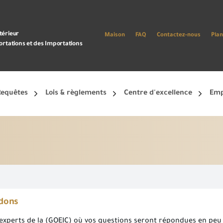
térieur
Maison
FAQ
Contactez-nous
Plan
ortations et des Importations
Requêtes
Lois & règlements
Centre d'excellence
Emp
terminer le processus d’inscription.
Créez un nouveau compte et commencez à utiliser le portail et profitez des services disponibles
Offert uniquement aux utilisateurs non commerciaux *
ndons
experts de la (GOEIC) où vos questions seront répondues en peu