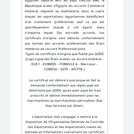
Égyptien Exporté vers les pays conclus avec la
République arabe d'Égypte les accords Commercé
bilatéral, régional ou multilatéral, dans le cadre
duquel les exportations égyptiennes bénéficient
d'un traitement préférentiel, sauf ce qui est
spécifiquement stipulé à cet égard. dans
n'importe lequel Qui est-celés accords, Les
certificats d'origine sont délivrés conformément
aux termes des accords préférentiels des États
membres de l'accord Préférentiel Juste.
Types de certificats d'origine que Publié par GOEIC
(Logo Ligué des États arabes -un accord bilatéral –
EUR.1 – EURMED – FORMULE A – Mercosur –
COMESA – GSTP – AFCFTA (.
Le certificat est délivré à quiconque en fait la
demande conformément aux règles quel est
déterminé par GOEIC après avoir payé les frais
prescrits et délivré immédiatement pour les
marchandises ou marchandises périssables. Que
Vous facturez par Avions.
L'exportateur doit s'engager à mettre à la
disposition de l'Organisation Générale de Contrôle
des Exportations et des Importations toutes les
données et informations concernant les certificats