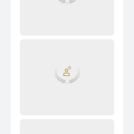
détails
تقدم هذة الخدمة للمصدرين وذلك بتقديم طلب بالتصدير
سواء عن طريق شهادة الإذن بالتصدير( نموذج ٤ صادرات )
وذلك في حالة فحص الرسالة بمناطق الإنتاج أو التأشير
على ...
détails