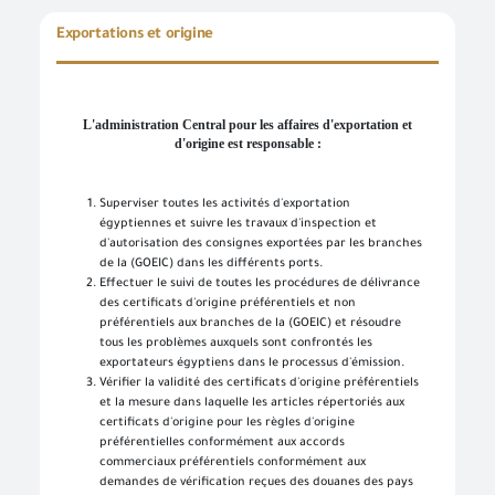
Exportations et origine
L'administration Central pour les affaires d'exportation et
d'origine est responsable :
Bienvenue dans le système de connexion unique
Effectuez facilement vos transactions électroniques en n’accédant qu’une seule fois au système d’enregistrement normalisé et profitez de nombreux services électroniques sans avoir à y retourner
Entrez simplement votre nom d’utilisateur, votre numéro d’identification et votre mot de passe pour accéder à des services électroniques sécurisés sur différentes plateformes, telles que l’ordinateur, la tablette et les smartphones.
Pour créer votre propre compte en ligne, veuillez cliquer sur un nouvel utilisateur pour entrer les données requises. Dans le cas des clients commerciaux, veuillez vous rendre dans l’une des succursales de l’Autorité pour créer un compte pour les services commerciaux, Veuillez communiquer avec le Centre d’appel et de soutien au numéro 19591 pour vous renseigner sur la succursale de services la plus proche afin de rapprocher les données et de terminer le processus d’inscription.
Créez un nouveau compte et commencez à utiliser le portail et profitez des services disponibles
Superviser toutes les activités d'exportation
égyptiennes et suivre les travaux d'inspection et
d'autorisation des consignes exportées par les branches
de la (GOEIC) dans les différents ports.
Effectuer le suivi de toutes les procédures de délivrance
des certificats d'origine préférentiels et non
préférentiels aux branches de la (GOEIC) et résoudre
tous les problèmes auxquels sont confrontés les
exportateurs égyptiens dans le processus d'émission.
Vérifier la validité des certificats d'origine préférentiels
et la mesure dans laquelle les articles répertoriés aux
certificats d'origine pour les règles d'origine
préférentielles conformément aux accords
commerciaux préférentiels conformément aux
demandes de vérification reçues des douanes des pays