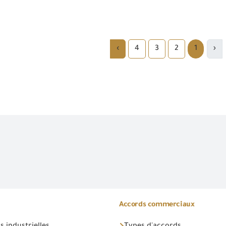
›
4
3
2
1
‹
Accords commerciaux