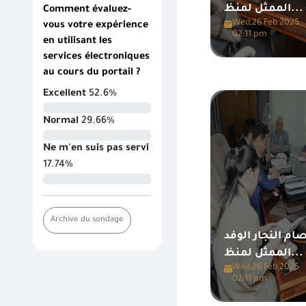
الممثل لمنظ...
Comment évaluez-
Wed,26 Feb 2025
vous votre expérience
02:11 pm
en utilisant les
services électroniques
au cours du portail ?
Excellent
52.6%
Normal
29.66%
Ne m'en suis pas servi
17.74%
Archive du sondage
م النجار الوفد
الممثل لمنظ...
Wed,26 Feb 2025
02:11 pm