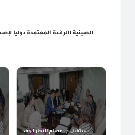
يستقبل م. عصام النجار الوفد