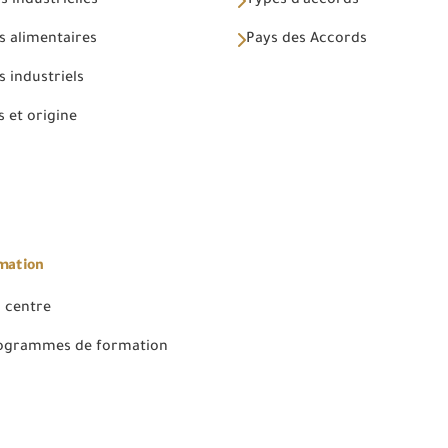
 industrielles
Types d'accords
s alimentaires
Pays des Accords
 industriels
 et origine
rmation
 centre
rogrammes de formation