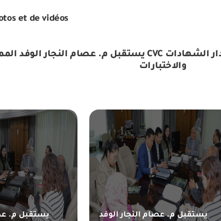
otos et de vidéos
يستقبل م. عصام الن CVC الصينية االرائدة المعتمدة دوليا لإصدار الشهادات
والاختبارات
يستقبل م. عصام النجار الوفد
يستقبل م. عصا