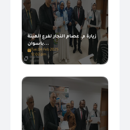
زيارة م. عصام النجار لفرع الهيئة
باسوان...
Tue,04 Feb 2025
12:02 pm