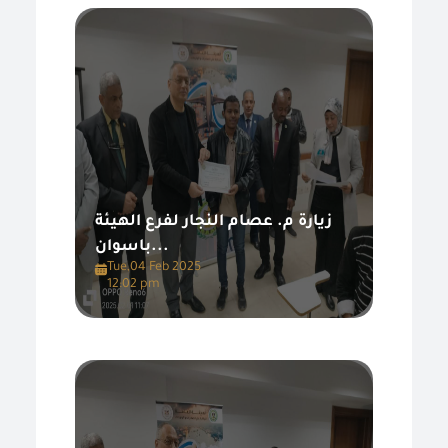
زيارة م. عصام النجار لفرع الهيئة
باسوان...
Tue,04 Feb 2025
12:02 pm