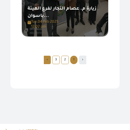
زيارة م. عصام النجار لفرع الهيئة
باسوان...
Tue,04 Feb 2025
12:02 pm
›
3
2
1
‹