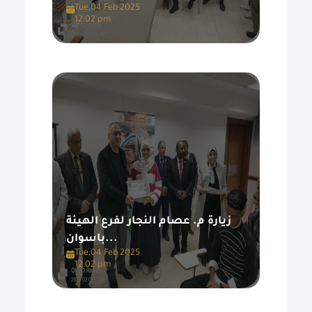
Tue,04 Feb 2025
12:02 pm
زيارة م. عصام النجار لفرع الهيئة
باسوان...
Tue,04 Feb 2025
12:02 pm