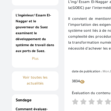
L’ing/ Essam El-Naggar a
la(GOEIC) par l’interméd
L'ingénieur/ Essam El-
Il convient de mention
Naggar et le
l’importation des exigen
gouverneur du Suez
système sont liés à de n
examinent le
complexité des procédure
développement du
la transformation numéri
système de travail dans
nécessité d’achever les
aux ports de Suez.
Plus
date de publication :
Mon,0
Voir toutes les
3834
actualités
Évaluation du contenu
Sondage
Comment évaluez-