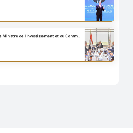
Après avoir prêté serment constitutionnel devant Son Excellence. le Président/ Abdel Fattah Al-Sisi, le Ministre de l'Investissement et du Commerce extérieur, Dr /Mohamed Farid, fixe les priorités et émet des missions urgentes aux dirigeants et organes affilés au Ministère.