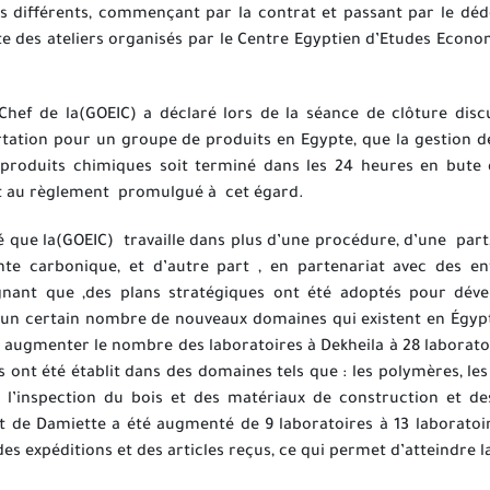
s différents, commençant par la
contrat et passant par le dé
ite des ateliers organisés par le Centre Egyptien d’Etudes Econo
Chef de la(GOEIC) a déclaré lors de la séance de clôture dis
rtation pour un groupe de produits en Egypte,
que la gestion d
 produits chimiques soit terminé dans les 24 heures en bute de
t au règlement
promulgué à
cet égard.
ué que la(GOEIC)
travaille dans plus d’une procédure, d’une
part
nte carbonique, et d’autre part , en partenariat avec des ent
ignant que ,des plans stratégiques ont été adoptés pour dév
t un certain nombre de nouveaux domaines qui existent en Égypt
augmenter le nombre des laboratoires à Dekheila à 28 laboratoire
és ont été établit dans des domaines tels que : les polymères, le
 l’inspection du bois et des matériaux de construction et des
rt de Damiette a été augmenté de 9 laboratoires à 13 laboratoi
 expéditions et des articles reçus, ce qui permet d’atteindre la 