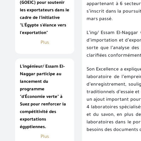
(GOEIC) pour soutenir
appartenant à 6 secteur
les exportateurs dans le
s’inscrit dans la poursu
cadre de l'initiative
mars passé.
"L'Égypte s'élance vers
l'exportation"
L’ing/ Essam El-Naggar 
d’importation et d’expo
Plus
sorte que l’analyse des
clarifiées conformémen
L'ingénieur/ Essam El-
Son Excellence a expliq
Naggar participe au
laboratoire de l’emprei
lancement du
d’enregistrement, soul
programme
traditionnels d’essaie e
"d'Économie verte" à
un ajout important pour 
Suez pour renforcer la
4 laboratoires spécialis
compétitivité des
et du savon, en plus de
exportations
laboratoires dans le po
égyptiennes.
besoins des documents des
Plus