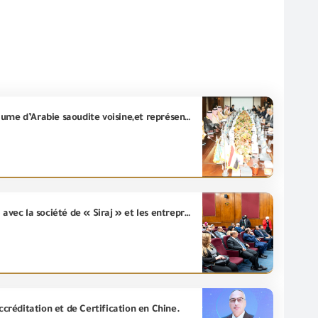
M. L’ingénieur Essam Al-Naggar reçoit Aujourd’hui, les Messieurs, membres de la délégation du Royaume d’Arabie saoudite voisine,et représentants de « l’Autorité de développement des exportations saoudienne » au siège de « GOEIC ».
Le GOEIC organise un séminaire intitulé « Le rôle du GOEIC dans l’examen des produits électriques » avec la société de « Siraj » et les entreprises importatrices de produits électriques
ccréditation et de Certification en Chine.