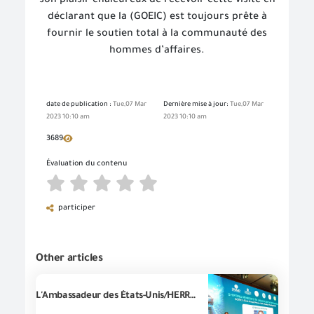
son plaisir chaleureux de recevoir cette visite en
déclarant que la (GOEIC) est toujours prête à
fournir le soutien total à la communauté des
hommes d’affaires.
date de publication :
Tue,07 Mar
Dernière mise à jour:
Tue,07 Mar
2023 10:10 am
2023 10:10 am
3689
Évaluation du contenu
participer
Other articles
L'Ambassadeur des États-Unis/HERRO MUSTAFA GARG lors du premier forum annuel organisé par la (GOEIC), sous le titre de (développer les concepts pour lancer les exportations) : nous suivons des étapes concrètes afin de faciliter le mouvement du commerce entre les marchés et créer un environnement favorable au commerce, au profit de l'Égypte.