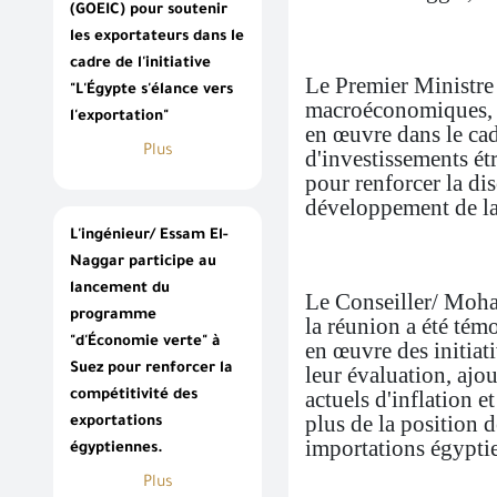
(GOEIC) pour soutenir
les exportateurs dans le
cadre de l'initiative
Le Premier Ministre 
"L'Égypte s'élance vers
macroéconomiques, d
l'exportation"
en œuvre dans le cad
Plus
d'investissements étr
pour renforcer la di
développement de la
L'ingénieur/ Essam El-
Naggar participe au
lancement du
Le Conseiller/ Moha
programme
la réunion a été témo
"d'Économie verte" à
en œuvre des initiat
Suez pour renforcer la
leur évaluation, ajo
actuels d'inflation e
compétitivité des
plus de la position d
exportations
importations égyptie
égyptiennes.
Plus