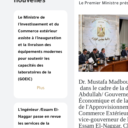
nouvelles
Le Premier Ministre pré
Le Ministre de
l'Investissement et du
Commerce extérieur
assiste à l'inauguration
et la livraison des
équipements modernes
pour soutenir les
capacités des
laboratoires de la
(GOEIC)
Dr. Mustafa Madbouly
dans le cadre de la 
Plus
Abdullah/ Gouverneu
Économique et de la
de l'Approvisionneme
L'ingénieur /Essam El-
Commerce Extérieur,
Naggar passe en revue
vice-gouverneur de 
les services de la
Essam El-Naggar, Ch