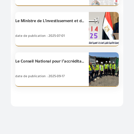
Le Ministre de L'investissement et du Commerce extérieur, L’ingénieur / Hassan El-Khatib, passe en revue les achèvements des autorités affiliés au Ministère de l'Investissement et du Commerce extérieur au cours de la période allant de 2014 à 2025,et cela depuis que Son Excellence le Président Abdel Fattah Al-Sisi a assumé la présidence de la République en 2014, visant à accroître les investissements locaux et étrangers et de renforcer les exportations égyptiennes vers divers marchés internationa
date de publication : 2025-07-01
Le Conseil National pour l’accréditation (EGAC) a approuvé l’extension du champ d’application de l’accréditation pour l’Unité d’inspection des produits à la(GOEIC) conformément aux exigences de la norme internationale (ISO/IEC 17020:2012).
date de publication : 2025-09-17