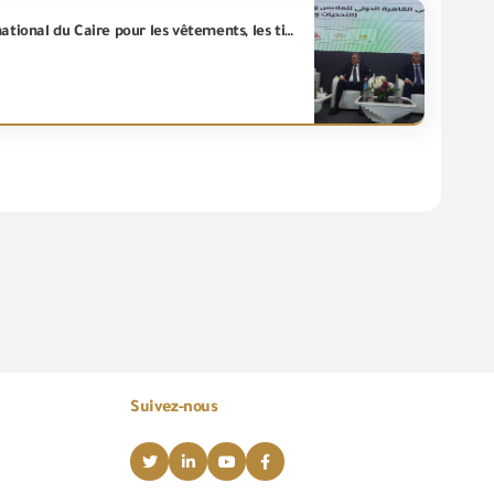
L’ingénieur .Essam El Naggar/Chef du conseil d'administration de la(GOEIC) inaugure le Forum international du Caire pour les vêtements, les tissus et les fournitures de production.
Suivez-nous