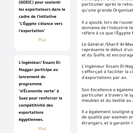
(GOEIC) pour soutenir
particulier après le reto
les exportateurs dans le
qu’une grande Organisat
cadre de l'initiative
Il a ajouté, lors de l'ouv
"L'Égypte s'élance vers
domaine de l'industrie te
l'exportation"
réfère à ce que l'Égypte 
Plus
Le Général /Sherif Al-Ma
représente le début d'un
et du Golfe, et encourage
L'ingénieur/ Essam El-
L'ingénieur Essam El-Nag
Naggar participe au
s'efforçait à faciliter l
lancement du
d'exportations par an
.
programme
Son Excellence a égalem
"d'Économie verte" à
particulier à travers le 
Suez pour renforcer la
meubles et du textile au
compétitivité des
Il a également souligné 
exportations
de qualité par examen en
égyptiennes.
étrangers, et à garantir 
Plus