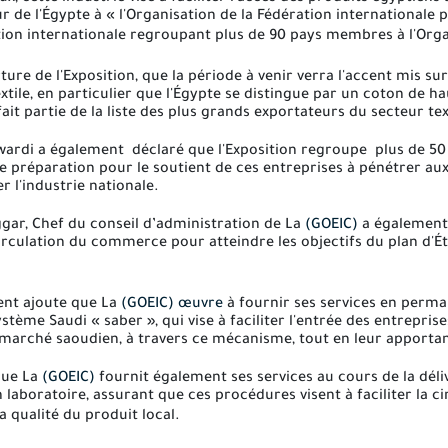
ur de l'Égypte à « l'Organisation de la Fédération internationale 
ion internationale regroupant plus de 90 pays membres à l'Orga
erture de l'Exposition, que la période à venir verra l'accent mis s
xtile, en particulier que l'Égypte se distingue par un coton de h
fait partie de la liste des plus grands exportateurs du secteur te
wardi a également déclaré que l'Exposition regroupe plus de 50 e
e préparation pour le soutient de ces entreprises à pénétrer au
r l'industrie nationale.
gar, Chef du conseil d’administration de La
(GOEIC)
a également
a circulation du commerce pour atteindre les objectifs du plan d'Ét
ent ajoute que La
(GOEIC) œuvre
à fournir ses services en perma
système Saudi « saber », qui vise à faciliter l'entrée des entrepri
 marché saoudien, à travers ce mécanisme, tout en leur apporta
que La
(GOEIC)
fournit également ses services au cours de la déliv
 laboratoire, assurant que ces procédures visent à faciliter la 
la qualité du produit local
.