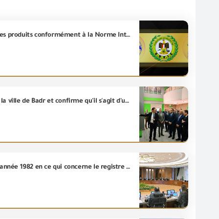
Le Conseil National d’Accréditation (IJAC) émet le certificat d’Accréditation de l’unité d’inspection des produits conformément à la Norme Internationale (ISO/IEC 17020 :2012) dans le domaine de l’inspection pré-expédition des produits finis et du retrait des échantillons
Le Premier Ministre inaugure l'élargissement de l'usine régionale de la société "Schneider Electric" à la ville de Badr et confirme qu'il s'agit d'une nouvelle étape ajoutée aux achévements du secteur industriel égyptien et reflète la confiance croissante des investisseurs mondiaux au climat d'investissement égyptien .
Le Conseil des ministres approuve un projet de loi modifiant certaines dispositions de la loi (121) de l’année 1982 en ce qui concerne le registre des importateurs