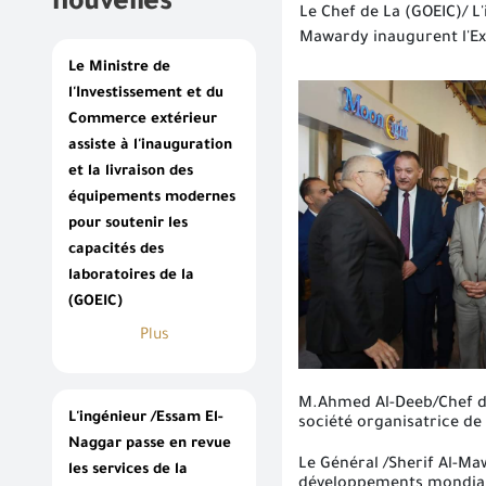
nouvelles
Le Chef de La (GOEIC)/ L'
Mawardy inaugurent l'Exp
Le Ministre de
l'Investissement et du
Commerce extérieur
assiste à l'inauguration
et la livraison des
équipements modernes
pour soutenir les
capacités des
laboratoires de la
(GOEIC)
Plus
M.Ahmed Al-Deeb/Chef de 
L'ingénieur /Essam El-
société organisatrice de
Naggar passe en revue
Le Général /Sherif Al-Ma
les services de la
développements mondiaux, 