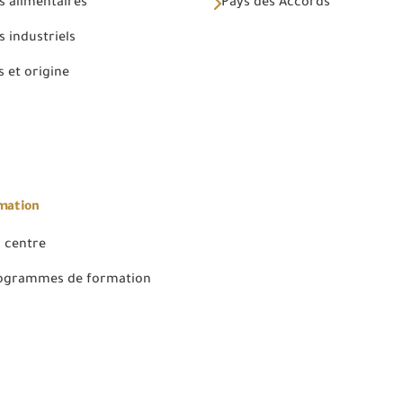
s alimentaires
Pays des Accords
 industriels
 et origine
rmation
 centre
rogrammes de formation