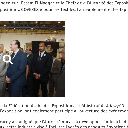
ingénieur .Essam El-Naggar et le Chef/ de « l'Autorité des Exposi
osition « COVEREX » pour les textiles, l'ameublement et les tapi
la Fédération Arabe des Expositions, et M.Ashraf Al-Adawy/ Direc
 l'exposition, ont également participé à l'ouverture des événemen
wardy a souligné que l'Autorité œuvre à développer l'industrie d
cette industrie vise à faciliter l'accès des produits égyptiens à