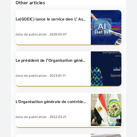
Other articles
La(GOEIC) lance le service de« L’ Assistant Intélligent» utilisant les technologies de "L’intelligence Artificielle" en coopération avec la société "Spectrum" pour les systems des Informations
date de publication : 2026-05-07
Le président de l’Organisation générale de contrôle des exportations et des importations approuve l'enregistrement des deux premières sociétés dans le système source agréé dans le cadre des accords euro-méditerranéens de l'Organisation.
date de publication : 2023-01-11
L'Organisation générale de contrôle des exportations et des importations tient une réunion avec l'Attaché commercial à l'Ambassade des Pays-Bas - Le Caire
date de publication : 2022-03-21