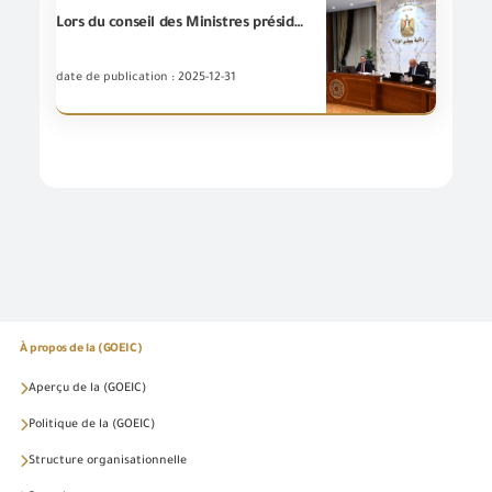
Lors du conseil des Ministres présidé par Dr/Mostafa Madbouly: Le Ministre de l'Investissement et du Commerce Extérieur déclare que les dix premiers mois de lannee 2025 enregistrent la plus forte baisse du déficit de la balance commerciale et la plus forte augmentation des exportations non pétrolières en 10 ans
date de publication : 2025-12-31
À propos de la (GOEIC)
Aperçu de la (GOEIC)
Politique de la (GOEIC)
Structure organisationnelle