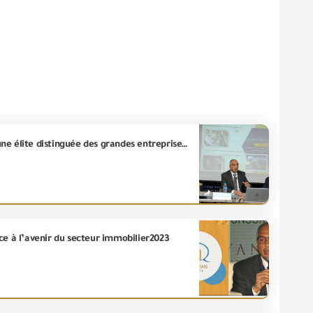
L'ingénieur/ Essam El-Naggar à l'hospitalité de la Chambre du commerce américaine au Caire avec une élite distinguée des grandes entreprises et des usines pour discuter les moyens de coopération conjointe
ce à l’avenir du secteur immobilier2023