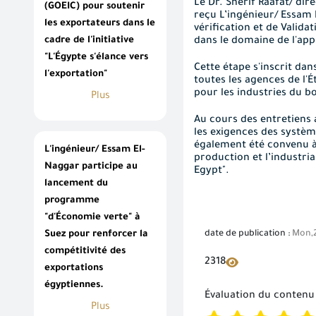
Le Dr. Sherif Raafat/ dire
(GOEIC) pour soutenir
reçu
L’ingénieur/ Essam 
les exportateurs dans le
vérification et de Valid
cadre de l'initiative
dans le domaine de l'app
"L'Égypte s'élance vers
Cette étape s'inscrit dan
l'exportation"
toutes les agences de l'
pour les industries du b
Plus
Au cours des entretiens 
les exigences des systèm
également été convenu
à
L'ingénieur/ Essam El-
production et
l’industria
Naggar participe au
Egypt".
lancement du
programme
"d'Économie verte" à
date de publication :
Mon,2
Suez pour renforcer la
compétitivité des
2318
exportations
égyptiennes.
Évaluation du contenu
Plus