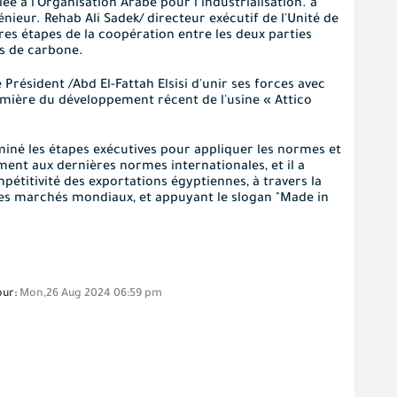
lée à l'Organisation Arabe pour l’industrialisation.
a
génieur. Rehab Ali Sadek/ directeur exécutif de l'Unité de
res étapes de la coopération entre les deux parties
ns de carbone.
 Président /Abd El-Fattah Elsisi d'unir ses forces avec
 lumière du développement récent de l'usine
« Attico
miné les étapes exécutives pour appliquer les normes et
ent aux dernières normes internationales, et il a
étitivité des exportations égyptiennes, à travers la
des marchés mondiaux, et appuyant le slogan "Made in
our:
Mon,26 Aug 2024 06:59 pm