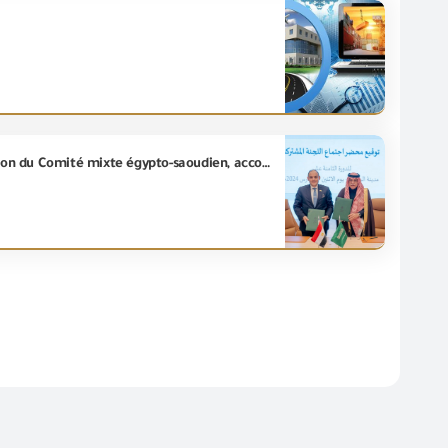
Le Ministre du Commerce et de l'Industrie. L’ing/ Ahmed Samir participe aux réunions de la 18e session du Comité mixte égypto-saoudien, accompagné d'une délégation de haut niveau des dirigeants du Ministère, et participe également aux activités de la troisième session de l'Exposition technique, ainsi que la conférence « LEAP 2024 », qui se tient sous le slogan "Nouveaux horizons"