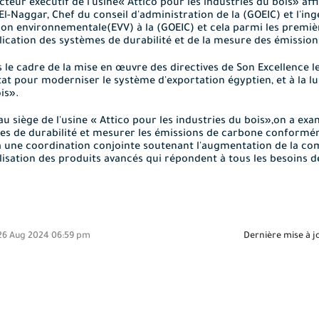
cteur exécutif de l'usine
« Attico pour les industries du bois» affi
El-Naggar, Chef du conseil d'administration de la (GOEIC)
et l'in
ation environnementale(EVV)
à
la (GOEIC)
et cela parmi
les premiè
lication des systèmes de durabilité et de la mesure des émissio
s le cadre de la mise en œuvre des directives de Son Excellence le
État pour moderniser le système d'exportation égyptien, et à la
ois»
.
au siège de l'usine
« Attico pour les industries du bois»
,on a exa
es de durabilité et mesurer les émissions de carbone conformém
 une
coordination conjointe soutenant l'augmentation de la comp
lisation
des produits avancés qui répondent à tous les besoins 
6 Aug 2024 06:59 pm
Dernière mise à j