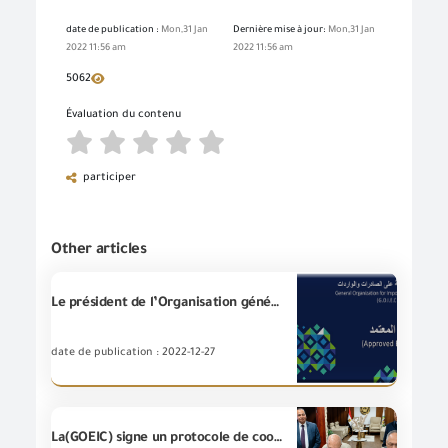
date de publication :
Mon,31 Jan
Dernière mise à jour:
Mon,31 Jan
2022 11:56 am
2022 11:56 am
5062
Évaluation du contenu
participer
Other articles
Le président de l’Organisation générale de contrôle des exportations et des importations approuve l'enregistrement des deux premières sociétés dans le système source agréé dans le cadre des accords euro-méditerranéens de l'Organisation.
date de publication : 2022-12-27
La(GOEIC) signe un protocole de coopération avec la société" Fresh Electric" afin d’améliorer les services d’inspection, de formation et de durabilité environnementale.