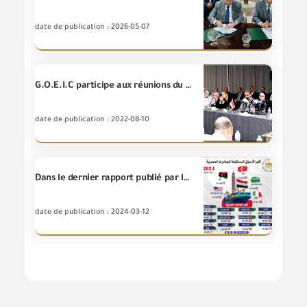
date de publication : 2026-05-07
G.O.E.I.C participe aux réunions du Comité mixte du commerce égypto-soudanais
date de publication : 2022-08-10
Dans le dernier rapport publié par le Ministère du Commerce et de l’Industrie abordant le taux des exportations égyptiennes des marchandises au cours des mois de janvier et février pour l’année 2024, les exportations égyptiennes des marchandises ont enregistré 6 milliards de dollars et 121 millions de dollars, soit une augmentation de 6% par rapport à la même période de l’année 2023. L’ingénieur \Ahmed Samir : La Turquie, l’Arabie saoudite, l’Italie, la Libye et les États-Unis d’Amérique sont le
date de publication : 2024-03-12