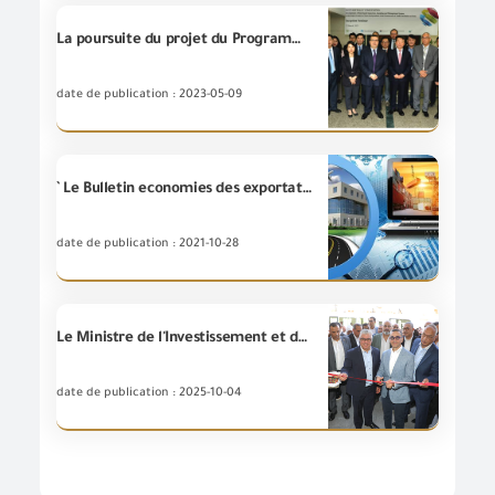
La poursuite du projet du Programme « Echange de Connaissance Coréenne » (Programme KSP) prévoyant la création et le développement du système de gestion des risques intégrés de la (GOEIC) dans les procédures d’évaluation de la conformité et d’examen pour les produits industriels dans le mouvement du commerce transfrontalier
date de publication : 2023-05-09
` Le Bulletin economies des exportations et importation égyptiennes de Janvier à Septembre 2021
date de publication : 2021-10-28
Le Ministre de l'Investissement et du Commerce extérieur, l'ingégnieur Hassan El-Khatib, inaugure la deuxième phase des laboratoires industriels centraux de la (GOEIC)au port d'Ain Sokhna .
date de publication : 2025-10-04