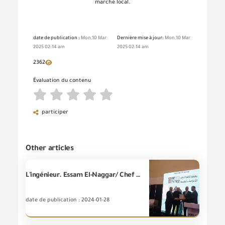
marché local.
date de publication :
Mon,10 Mar
Dernière mise à jour:
Mon,10 Mar
2025 02:14 am
2025 02:14 am
2362
Évaluation du contenu
participer
Other articles
L'ingénieur. Essam El-Naggar/ Chef de la (GOEIC) inaugure la18ème Exposition Internationale du Caire pour le Cuir
date de publication : 2024-01-28