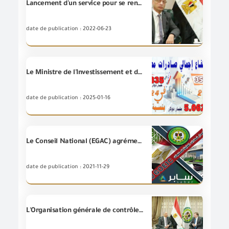
Lancement d'un service pour se renseigner sur les usines et les entreprises titulaires de marques éligibles pour exporter des produits vers la République arabe d'Égypte
date de publication : 2022-06-23
Le Ministre de l'Investissement et du Commerce Extérieur / L'ingénieur .Hassan El-Khatib passe en revue les indicateurs des exportations égyptiennes en 2024, où les exportations égyptiennes des biens se sont élevées à environ 40 milliards et 835 millions de dollars, soit une augmentation de 14%
date de publication : 2025-01-16
Le Conseil National (EGAC) agrémente l’unité de délivrance des certificats de conformité des produits de l’Organisation générale de contrôle des exportations et des importations dans trois nouveaux domaines le domaine des plastiques biodégradables, et le domaine des cuirs naturels et artificiels et ses produits.
date de publication : 2021-11-29
L'Organisation générale de contrôle des exportations et des importations tient une réunion avec le ministre plénipotentiaire des affaires commerciales à l'ambassade des États-Unis - Le Caire