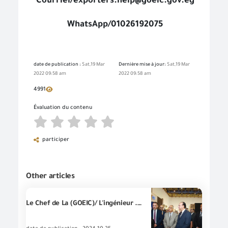
Courriel/exporters.help@goeic.gov.eg
WhatsApp/01026192075
date de publication :
Sat,19 Mar
Dernière mise à jour:
Sat,19 Mar
2022 09:58 am
2022 09:58 am
4991
Évaluation du contenu
participer
Other articles
Le Chef de La (GOEIC)/ L'ingénieur .Essam El-Naggar et le Chef/ de « l'Autorité des Expositions et des Conférences » Le Général .Sherif Al-Mawardy inaugurent l'Exposition « COVEREX » pour les textiles, l'ameublement et les tapis