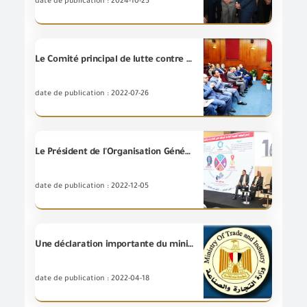
date de publication : 2024-10-25
Le Comité principal de lutte contre la corruption du ministère du Commerce et de l'Industrie tient sa deuxième réunion au siège de G.O.E.I.C
date de publication : 2022-07-26
Le Président de l'Organisation Générale de Contrôle des Exportations et Importations participe aux activités de la conférence du Conseil National d'Accréditation « AIGAC »
date de publication : 2022-12-05
Une déclaration importante du ministère du Commerce et de l'Industrie concernant ce qui a été soulevé au sujet de la publication de décisions d'arrêter et de radier un certain nombre d'entreprises exportant vers le marché égyptien
date de publication : 2022-04-18