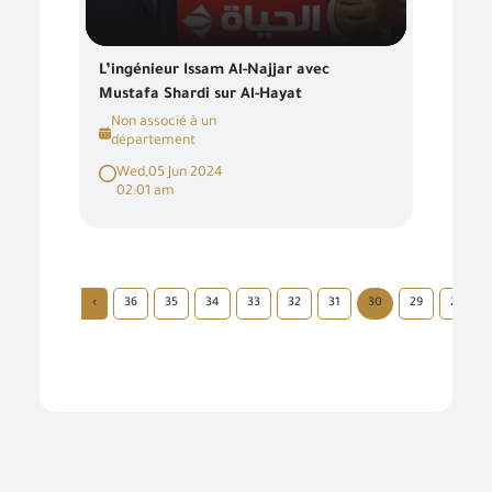
L’ingénieur Issam Al-Najjar avec
Mustafa Shardi sur Al-Hayat
Non associé à un
département
Wed,05 Jun 2024
02:01 am
›
36
35
34
33
32
31
30
29
28