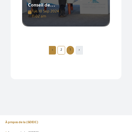
Conseil de...
Tue,10 Sep 2024
11:02 am
›
2
1
‹
À propos de la (GOEIC)