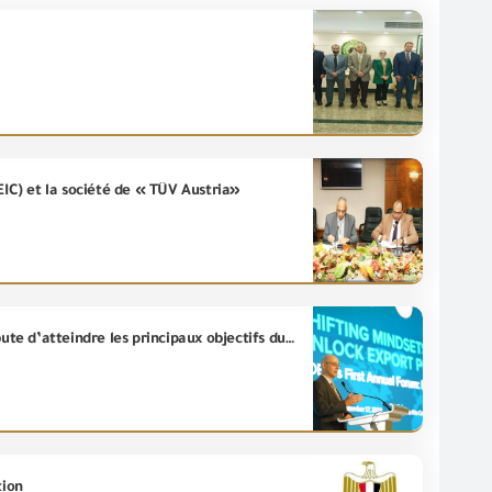
EIC) et la société de « TÜV Austria»
Rachid Benglon: En cours un renforcement pour la coopération entre les secteurs public et privé en bute d’atteindre les principaux objectifs du projet, exprimant la conviction de (l'USAID) dans la capacité de l'Égypte à enregistrer un grand bond dans le domaine des exportations.
tion