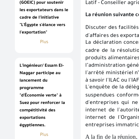
Latif - Conseiller agr
(GOEIC) pour soutenir
les exportateurs dans le
La réunion suivante 
cadre de l'initiative
"L'Égypte s'élance vers
Discuter des facilité
l'exportation"
d'affaires des export
Plus
La déclaration conce
cadre de la résoluti
produits alimentaires
l’administration géné
L'ingénieur/ Essam El-
l'arrêté ministériel n
Naggar participe au
à savoir l'ILAC ou l'IAF
lancement du
L'enquête de la délég
programme
suspendues conformém
"d'Économie verte" à
d'entreprises qui ne
Suez pour renforcer la
internet de l'autori
compétitivité des
internet de l'Organ
exportations
entreprises immatricu
égyptiennes.
Plus
A la fin de la réunion,