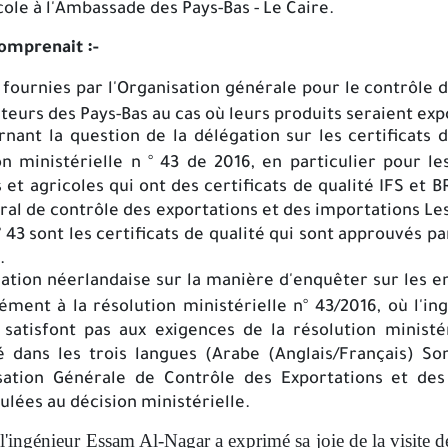
icole à l'Ambassade des Pays-Bas - Le Caire.
comprenait ꞉-
s fournies par l'Organisation générale pour le contrôle 
ateurs des Pays-Bas au cas où leurs produits seraient ex
rnant la question de la délégation sur les certificats 
on ministérielle n ° 43 de 2016, en particulier pour l
 et agricoles qui ont des certificats de qualité IFS et 
ral de contrôle des exportations et des importations Les
° 43 sont les certificats de qualité qui sont approuvés p
.
ation néerlandaise sur la manière d'enquêter sur les e
ent à la résolution ministérielle n° 43/2016, où l'ing
 satisfont pas aux exigences de la résolution ministé
té dans les trois langues (Arabe (Anglais/Français) Son
isation Générale de Contrôle des Exportations et des
lées au décision ministérielle.
 l'ingénieur Essam Al-Nagar a exprimé sa joie de la visite d