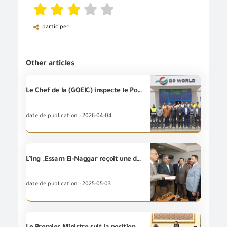
participer
Other articles
Le Chef de la (GOEIC) inspecte le Port de Suez pour assurer le suivi du système (UCR) et met l'accent sur la coordination entre les entités concernées pour faciliter les procédures du dédouanement et soutenir les exportateurs.
date de publication : 2026-04-04
L’ing .Essam El-Naggar reçoit une délégation de haut niveau de la Compagnie générale irakienne pour les expositions et les services commerciaux et le conseiller commercial à l’Ambassade de l’Irak pour examiner la coopération bilatérale et soutenir les échanges commerciaux entre l’Égypte et l'Irak.
date de publication : 2025-05-03