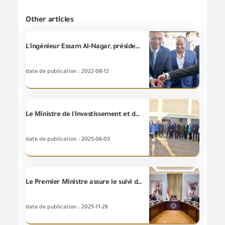
Other articles
L'ingénieur Essam Al-Nagar, président du conseil d'administration de GOEIC, inaugure les derniers laboratoires d'essais chimiques à la succursale de l'autorité à Nuweib
date de publication : 2022-08-12
Le Ministre de l'Investissement et du Commerce Extérieur inaugure le Centre d'essais de la capacité des pompiers et des appareils d'incendie à la succursale de la (GOEIC) située à la ville de Badr, et cela dans le cadre des efforts de l'État pour localiser l'industrie et augmenter les exportations égyptiennes.
date de publication : 2025-06-03
Le Premier Ministre assure le suivi de la position exécutive pour le plan du développement du système douanier .
date de publication : 2025-11-26