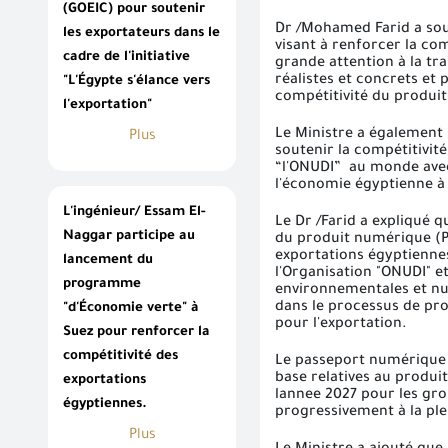
(GOEIC) pour soutenir
Dr /Mohamed Farid a soul
les exportateurs dans le
visant à renforcer la com
cadre de l'initiative
grande attention à la tr
réalistes et concrets et 
"L'Égypte s'élance vers
compétitivité du produit
l'exportation"
Le Ministre a également s
Plus
soutenir la compétitivit
“l'ONUDI” au monde avec 
l'économie égyptienne à 
L'ingénieur/ Essam El-
Le Dr /Farid a expliqué 
Naggar participe au
du produit numérique (P
exportations égyptiennes
lancement du
l'Organisation "ONUDI" e
programme
environnementales et nu
dans le processus de prod
"d'Économie verte" à
pour l'exportation.
Suez pour renforcer la
compétitivité des
Le passeport numérique 
base relatives au produi
exportations
lannee 2027 pour les grou
égyptiennes.
progressivement à la plei
Plus