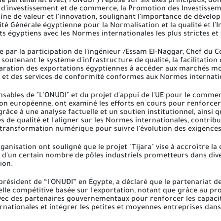
le partenariat avec( l'ONUDI ) repose sur six axes principaux, do
investissement et de commerce, la Promotion des Investissements, 
ne de valeur et l'innovation, soulignant l'importance de dévelop
té Générale égyptienne pour la Normalisation et la qualité et l'In
ts égyptiens avec les Normes internationales les plus strictes 
 par la participation de l'ingénieur /Essam El-Naggar, Chef du C
té soutenant le système d'infrastructure de qualité, la facilita
éparation des exportations égyptiennes à accéder aux marchés
e et des services de conformité conformes aux Normes internati
nsables de "L'ONUDI" et du projet d'appui de l'UE pour le commerc
nion européenne, ont examiné les efforts en cours pour renforcer 
âce à une analyse factuelle et un soutien institutionnel, ainsi q
 de qualité et l'aligner sur les Normes internationales, contribu
a transformation numérique pour suivre l'évolution des exigen
ganisation ont souligné que le projet "Tijara" vise à accroître la
'un certain nombre de pôles industriels prometteurs dans diver
ion.
résident de “l'ONUDI” en Égypte, a déclaré que le partenariat de 
lle compétitive basée sur l'exportation, notant que grâce au pro
 avec des partenaires gouvernementaux pour renforcer les capacit
nationales et intégrer les petites et moyennes entreprises dans