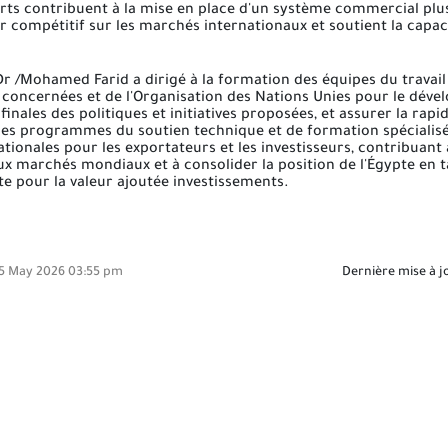
orts contribuent à la mise en place d'un système commercial plus 
ur compétitif sur les marchés internationaux et soutient la cap
le Dr /Mohamed Farid a dirigé à la formation des équipes du trav
s concernées et de l'Organisation des Nations Unies pour le dév
inales des politiques et initiatives proposées, et assurer la rapi
e des programmes du soutien technique et de formation spécialisée
tionales pour les exportateurs et les investisseurs, contribuant 
x marchés mondiaux et à consolider la position de l'Égypte en 
te pour la valeur ajoutée investissements.
5 May 2026 03:55 pm
Dernière mise à j