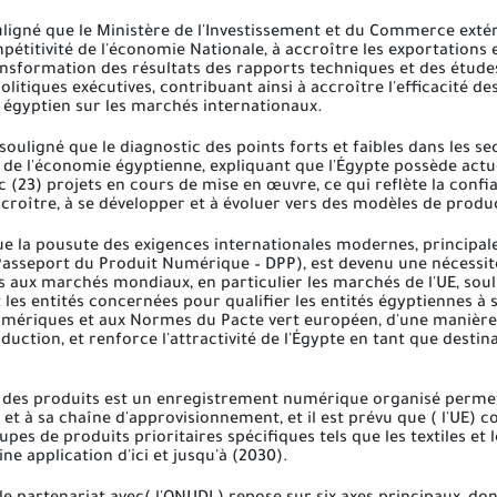
igné que le Ministère de l'Investissement et du Commerce extérie
pétitivité de l'économie Nationale, à accroître les exportations 
ansformation des résultats des rapports techniques et des étude
politiques exécutives, contribuant ainsi à accroître l'efficacité de
 égyptien sur les marchés internationaux.
ouligné que le diagnostic des points forts et faibles dans les s
é de l'économie égyptienne, expliquant que l'Égypte possède actu
(23) projets en cours de mise en œuvre, ce qui reflète la confia
croître, à se développer et à évoluer vers des modèles de produc
que la pousute des exigences internationales modernes, principal
asseport du Produit Numérique – DPP), est devenu une nécessit
 aux marchés mondiaux, en particulier les marchés de l'UE, souli
t les entités concernées pour qualifier les entités égyptiennes 
mériques et aux Normes du Pacte vert européen, d'une manière q
uction, et renforce l'attractivité de l'Égypte en tant que destin
des produits est un enregistrement numérique organisé permet
t et à sa chaîne d'approvisionnement, et il est prévu que ( l'UE)
pes de produits prioritaires spécifiques tels que les textiles et 
ne application d'ici et jusqu'à (2030).