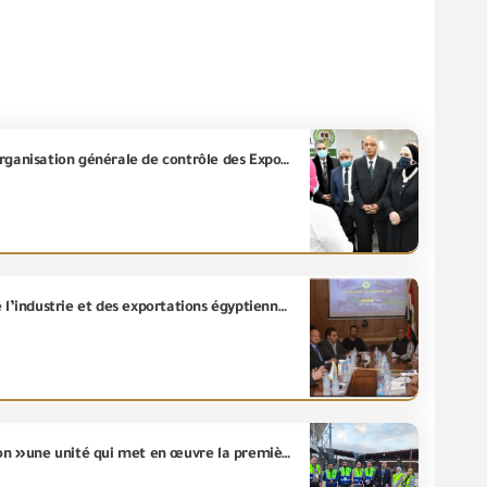
Le Ministre du Commerce et de l’industrie inaugure nouveau bâtiment de laboratoires d’essais à l’Organisation générale de contrôle des Exportations et des Importations au port de Dekheila à Alexandrie
Le président de la(GOEIC) rencontre des hommes d’affaires d’Alexandrie pour discuter de l’avenir de l’industrie et des exportations égyptiennes conformément à la stratégie de l’État
Pour la première fois, l’histoire de la (GOEIC) connait « l'Unité d'Inspection des produits Pré-expédition »une unité qui met en œuvre la première opération d’inspection pour les exportations égyptiennes conformément aux exigences contractuelles pour une expédition de marbre vers le pays de Brésil.