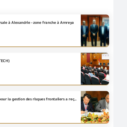
ursale à Alexandrie - zone franche à Amreya
-TECH)
Le projet de la (GOEIC) pour le développement et la mise en place d’un système numérique intégré pour la gestion des risques frontaliers a reçu l’approbation technique finale de l’Agence coréenne de la coopération internationale (KOICA) ainsi qu’une subvention financée par l’Agence évaluée à un demi-milliard de livres.