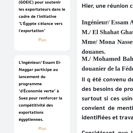
(GOEIC) pour soutenir
Hier, une réunion 
les exportateurs dans le
cadre de l'initiative
Ingénieur/ Essam 
"L'Égypte s'élance vers
M./ El Shahat Ghat
l'exportation"
Plus
Mme/ Mona Nasser –
douanes.
M./ Mohamed Bahy 
L'ingénieur/ Essam El-
douanier de la Fédé
Naggar participe au
lancement du
Il q été convenu d
programme
des besoins de pro
"d'Économie verte" à
surtout si ces us
Suez pour renforcer la
compétitivité des
convient de menti
exportations
identifiées et trav
égyptiennes.
Plus