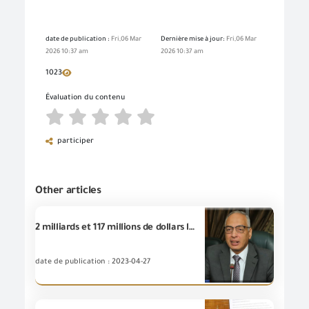
date de publication :
Fri,06 Mar
Dernière mise à jour:
Fri,06 Mar
2026 10:37 am
2026 10:37 am
1023
Évaluation du contenu
participer
Other articles
2 milliards et 117 millions de dollars le volume des échanges commerciaux entre l’Egypte et le continent africain (la Libye, le Soudan, l’Algérie, le Maroc et la Tunisie sont les 5 premiers marchés destinataires des exportations égyptiennes)
date de publication : 2023-04-27