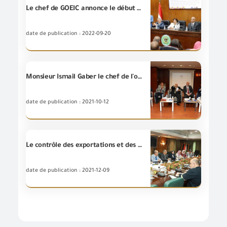
Le chef de GOEIC annonce le début de l’enregistrement du programme du système" L'exportateur accrédité "sur le site Web de l’Autorité à partir du début d’octobre
date de publication : 2022-09-20
Monsieur Ismail Gaber le chef de l'organisation de contrôle des exportations et des importations a accepté l'invitation soumise par l'association des investisseurs du 6 Octobre
date de publication : 2021-10-12
Le contrôle des exportations et des importations tient une réunion avec la société égyptienne pour la technologie du commerce électronique (MTS) pour surmonter les difficultés auxquelles sont confrontés les exportateurs et les importateurs.
date de publication : 2021-12-09