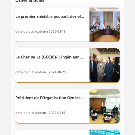
Other articles
Le premier ministre poursuit des efforts visant à améliorer le climat d'investissement et à attirer les investisseurs et cela en passant en revue les propositions d’allégement des frais et des charges financières des investisseurs
date de publication : 2025-02-12
Le Chef de La (GOEIC)/ L'ingénieur .Essam El-Naggar et le Chef/ de « l'Autorité des Expositions et des Conférences » Le Général .Sherif Al-Mawardy inaugurent l'Exposition « COVEREX » pour les textiles, l'ameublement et les tapis
date de publication : 2024-10-25
Président de l’Organisation Générale de contrôle des Exportations et des Importations reçoit des représentants du projet de la Division du développement du Commerce et des Exportations en Egypte
date de publication : 2022-01-15