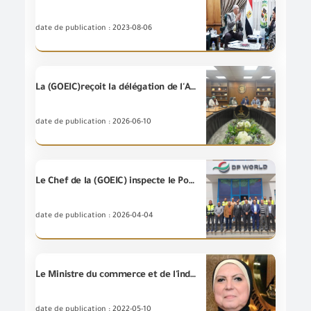
date de publication : 2023-08-06
La (GOEIC)reçoit la délégation de l'Autorité soudanaise pour les spécifications et la métrologie.
date de publication : 2026-06-10
Le Chef de la (GOEIC) inspecte le Port de Suez pour assurer le suivi du système (UCR) et met l'accent sur la coordination entre les entités concernées pour faciliter les procédures du dédouanement et soutenir les exportateurs.
date de publication : 2026-04-04
Le Ministre du commerce et de l'industrie prend une décision concernant la compétence de G.O.E.IC pour délivrer des certificats de libre vente des biens et produits industriels exportés.
date de publication : 2022-05-10