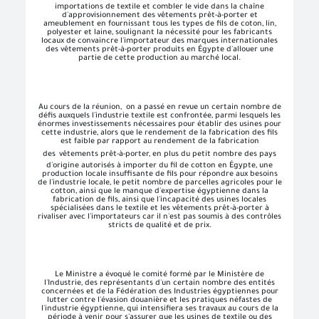
importations de textile et combler le vide dans la chaîne
d'approvisionnement des vêtements prêt-à-porter et
ameublement en fournissant tous les types de fils de coton, lin,
polyester et laine, soulignant la nécessité pour les fabricants
locaux de convaincre l'importateur des marques internationales
des vêtements prêt-à-porter produits en Égypte d'allouer une
partie de cette production au marché local.
Au cours de la réunion, on a passé en revue un certain nombre de
défis auxquels l'industrie textile est confrontée, parmi lesquels les
énormes investissements nécessaires pour établir des usines pour
cette industrie, alors que le rendement de la fabrication des fils
est faible par rapport au rendement de la fabrication
des
vêtements prêt-à-porter, en plus du petit nombre des pays
d'origine autorisés à importer du fil de cotton en Égypte, une
production locale insuffisante de fils pour répondre aux besoins
de l'industrie locale, le petit nombre de parcelles agricoles pour le
cotton, ainsi que le manque d'expertise égyptienne dans la
fabrication de fils, ainsi que l'incapacité des usines locales
spécialisées dans le textile et les vêtements prêt-à-porter à
rivaliser avec l'importateurs car il n'est pas soumis à des contrôles
stricts de qualité et de prix.
Le Ministre a évoqué le comité formé par le Ministère de
l'Industrie, des représentants d'un certain nombre des entités
concernées et de la Fédération des Industries égyptiennes pour
lutter contre l'évasion douanière et les pratiques néfastes de
l'industrie égyptienne, qui intensifiera ses travaux au cours de la
période à venir pour s'assurer que les usines de textile ou des