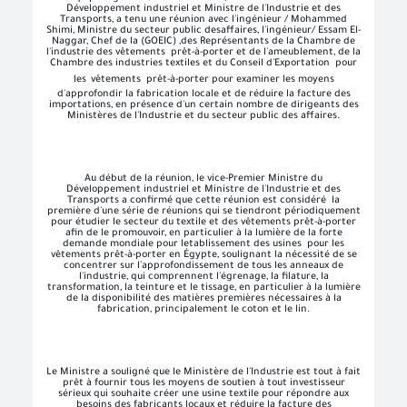
Développement industriel et Ministre de l'Industrie et des
Transports, a tenu une réunion avec l'ingénieur / Mohammed
Shimi, Ministre du secteur public desaffaires, l'ingénieur/ Essam El-
Naggar, Chef de la (GOEIC) ,des Représentants de la Chambre de
l'industrie des vêtements prêt-à-porter et de l'ameublement, de la
Chambre des industries textiles et du Conseil d'Exportation pour
les
vêtements prêt-à-porter pour examiner les moyens
d'approfondir la fabrication locale et de réduire la facture des
importations, en présence d'un certain nombre de dirigeants des
Ministères de l'Industrie et du secteur public des affaires.
Au début de la réunion, le vice-Premier Ministre du
Développement industriel et Ministre de l'Industrie et des
Transports a confirmé que cette réunion est considéré la
première d'une série de réunions qui se tiendront périodiquement
pour étudier le secteur du textile et des vêtements prêt-à-porter
afin de le promouvoir, en particulier à la lumière de la forte
demande mondiale pour letablissement des usines pour les
vêtements prêt-à-porter en Égypte, soulignant la nécessité de se
concentrer sur l'approfondissement de tous les anneaux de
l'industrie, qui comprennent l'égrenage, la filature, la
transformation, la teinture et le tissage, en particulier à la lumière
de la disponibilité des matières premières nécessaires à la
fabrication, principalement le coton et le lin.
Le Ministre a souligné que le Ministère de l'Industrie est tout à fait
prêt à fournir tous les moyens de soutien à tout investisseur
sérieux qui souhaite créer une usine textile pour répondre aux
besoins des fabricants locaux et réduire la facture des