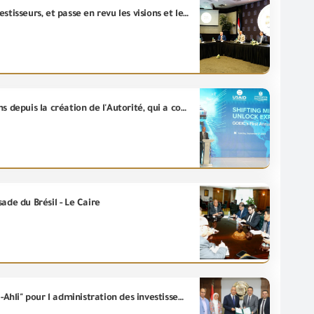
Le Ministre de l'Investissement et du Commerce extérieur, rencontre les membres de l'Union des Investisseurs, et passe en revu les visions et les propositions visant à renforcer l'investissement locale
L'ingénieur/ Essam El-Naggar : La (GOEIC) célèbre aujourd’hui « le Jubilé d'or » Cela fait plus de 50 ans depuis la création de l'Autorité, qui a contribué de manière significative au développement, à l'organisation et à la facilitation du mouvement du commerce extérieur vers l’Egypte", a-t-il déclaré.
de du Brésil - Le Caire
La (GOEIC) émet la première Déclaration de vérification des émissions de carbone pour la société "Al-Ahli" pour l administration des investissements financiers