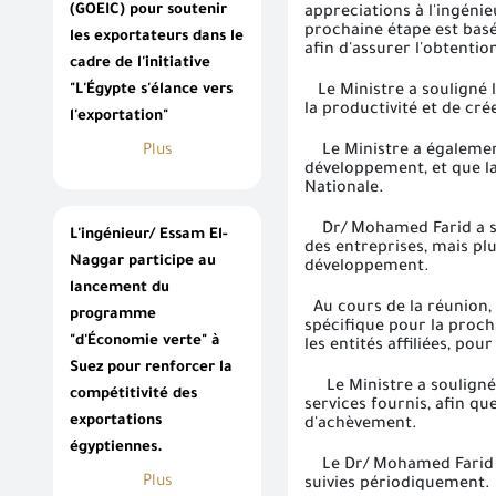
(GOEIC) pour soutenir
appreciations à l'ingéni
prochaine étape est basé
les exportateurs dans le
afin d'assurer l'obtentio
cadre de l'initiative
"L'Égypte s'élance vers
Le Ministre a souligné l'
la productivité et de cr
l'exportation"
Le Ministre a également 
Plus
développement, et que la
Nationale.
Dr/ Mohamed Farid a soul
L'ingénieur/ Essam El-
des entreprises, mais plu
Naggar participe au
développement.
lancement du
Au cours de la réunion, l
programme
spécifique pour la procha
"d'Économie verte" à
les entités affiliées, pou
Suez pour renforcer la
Le Ministre a souligné q
compétitivité des
services fournis, afin qu
exportations
d'achèvement.
égyptiennes.
Le Dr/ Mohamed Farid s'e
Plus
suivies périodiquement.