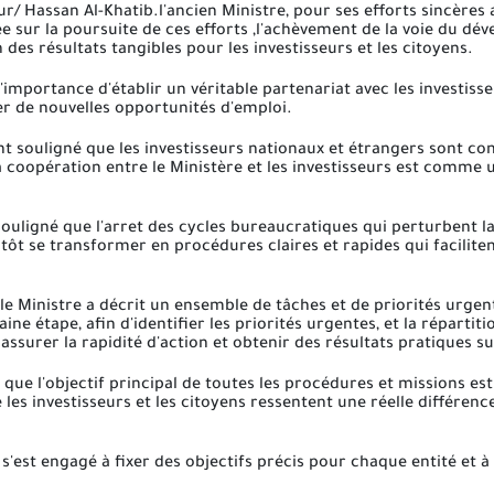
eur/ Hassan Al-Khatib.l'ancien Ministre, pour ses efforts sincère
e sur la poursuite de ces efforts ,l'achèvement de la voie du dé
n des résultats tangibles pour les investisseurs et les citoyens.
importance d'établir un véritable partenariat avec les investisseu
éer de nouvelles opportunités d'emploi.
souligné que les investisseurs nationaux et étrangers sont con
 coopération entre le Ministère et les investisseurs est comme u
igné que l'arret des cycles bureaucratiques qui perturbent la p
tôt se transformer en procédures claires et rapides qui facilitent
e Ministre a décrit un ensemble de tâches et de priorités urgent
ine étape, afin d'identifier les priorités urgentes, et la répartit
r assurer la rapidité d'action et obtenir des résultats pratiques su
ue l'objectif principal de toutes les procédures et missions est
e les investisseurs et les citoyens ressentent une réelle différenc
st engagé à fixer des objectifs précis pour chaque entité et à l