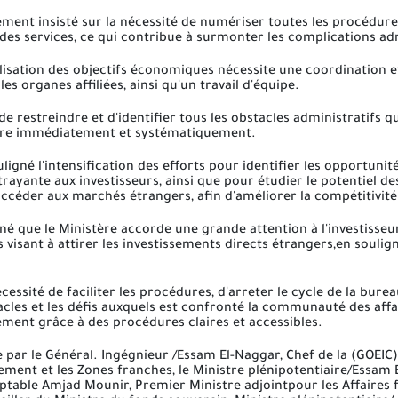
t insisté sur la nécessité de numériser toutes les procédures po
des services, ce qui contribue à surmonter les complications ad
lisation des objectifs économiques nécessite une coordination e
les organes affiliées, ainsi qu'un travail d'équipe.
restreindre et d'identifier tous les obstacles administratifs qui
oudre immédiatement et systématiquement.
gné l'intensification des efforts pour identifier les opportunit
trayante aux investisseurs, ainsi que pour étudier le potentiel des
 accéder aux marchés étrangers, afin d'améliorer la compétitivit
é que le Ministère accorde une grande attention à l'investisseur 
s visant à attirer les investissements directs étrangers,en souli
cessité de faciliter les procédures, d'arreter le cycle de la bur
cles et les défis auxquels est confronté la communauté des affair
ement grâce à des procédures claires et accessibles.
par le Général. Ingégnieur /Essam El-Naggar, Chef de la (GOEIC)
sement et les Zones franches, le Ministre plénipotentiaire/Essam 
table Amjad Mounir, Premier Ministre adjointpour les Affaires fi