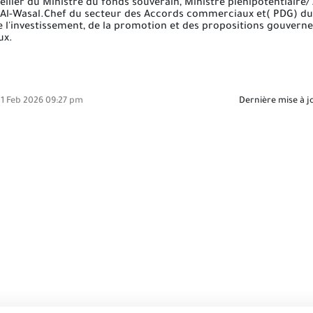
er du Ministre du fonds souverain, Ministre plénipotentiaire/ A
Al-Wasal.Chef du secteur des Accords commerciaux et( PDG) du
e l'investissement, de la promotion et des propositions gouver
ux.
1 Feb 2026 09:27 pm
Dernière mise à j