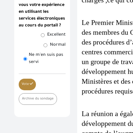
charges ,ce qui co
vous votre expérience
en utilisant les
services électroniques
Le Premier Minist
au cours du portail ?
des membres du Co
Excellent
des procédures d’
Normal
centres commercia
Ne m'en suis pas
un groupe de trav
servi
développement hum
Ministères et des 
Vote
procédures requis
Archive du sondage
La réunion a éga
développement du 