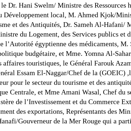
le Dr. Hani Swelm/ Ministre des Ressources hyd
u Développement local, M. Ahmed Kjok/Ministr
sme et des Antiquités, Dr. Sameh Al-Hafani/ Min
inistre du Logement, des Services publics et de
l’Autorité égyptienne des médicaments, M. Sh
politique budgétaire, et Mme. Yomna Al-Sahar 
es affaires touristiques, le Général Farouk Az
Général Essam El-Naggar/Chef de la (GOEIC) ,
rieur pour le secteur du tourisme et des antiqu
nque Centrale, et Mme Amani Wasal, Chef du s
istère de l’Investissement et du Commerce Exté
ment des exportations, Représentants des Minist
anafi/Gouverneur de la Mer Rouge qui a parti