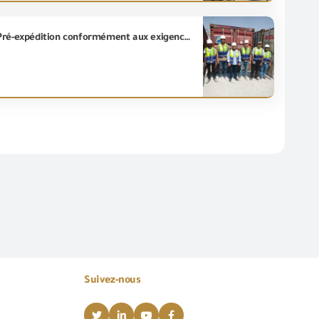
“L'Unité d'Inspection des produits” (17020) à la (GOEIC)exécute l'opération d'inspection préliminaire Pré-expédition conformément aux exigences contractuelles pour le deuxième consigne de marbre exporté de la République arabe d'Égypte vers le Brésil .
Suivez-nous