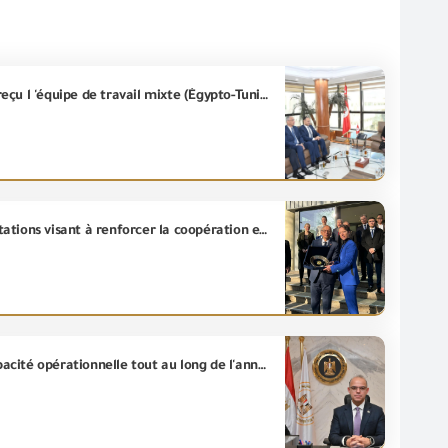
La Ministre tunisienne de l'Industrie, des Mines et de l'énergie/ Mme Fatima Al - Thabet Chaiboub, a reçu l 'équipe de travail mixte (Égypto-Tunisien) dans le domaine de la reconnaissance mutuelle des certificats de conformité pour les biens industriels non alimentaires entre l'Égypte et la Tunisie .
L'ingénieur/ Essam El-Naggar est en visite officielle à l'Agence allemande pour le Contrôle des exportations visant à renforcer la coopération et échanger les expériences .
Le Ministère de l'Investissement et du Commerce extérieur: la (GOEIC)poursuit le travail à pleine capacité opérationnelle tout au long de l'année, y compris les jours fériés, à l'appui du système de dédouanement dans les ports.