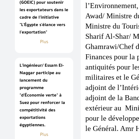
(GOEIC) pour soutenir
l’Environnement, 
les exportateurs dans le
Awad/ Ministre d
cadre de l'initiative
Ministre du Touri
"L'Égypte s'élance vers
l'exportation"
Sharif Al-Shar/ M
Plus
Ghamrawi/Chef de 
Finances pour la 
antiquités pour l
L'ingénieur/ Essam El-
Naggar participe au
militaires et le 
lancement du
adjoint de l’Inté
programme
"d'Économie verte" à
adjoint de la Ba
Suez pour renforcer la
extérieur au  Min
compétitivité des
pour le développe
exportations
égyptiennes.
le Général. Amr H
Plus