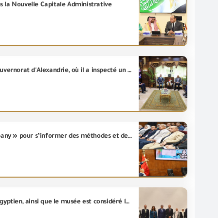
s la Nouvelle Capitale Administrative
Hassan El-Khatib/ Ministre de l'Investissement et du Commerce Extérieur, s'est rendu ce matin au gouvernorat d'Alexandrie, où il a inspecté un certain nombre d'entités concernées par le dédouanement, ainsi que le siège de la Chambre de commerce à Alexandrie. Le Ministre a également tenu une réunion approfondie avec la communauté commerciale d'Alexandrie.
Le Président de L’Autorité (GOEIC) reçoit une délégation de la société « Michelin International Company » pour s’informer des méthodes et des spécifications des essais de pneus dans les laboratoires de L’Autorité
Le Ministère de l'Environnement a réussi à atteindre la neutralité carbonique pour le Grand Musée Égyptien, ainsi que le musée est considéré le premier site dont l'engagement environnemental est légalement documenté et accrédité selon les Normes internationales au cours d'un rapport délivré par une entité Nationale accréditée .