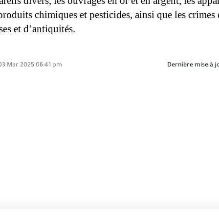
areils divers, les ouvrages en or et en argent, les appar
produits chimiques et pesticides, ainsi que les crime
es et d’antiquités.
3 Mar 2025 06:41 pm
Dernière mise à j