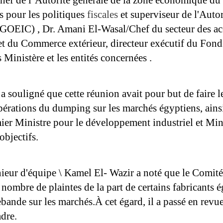
ef de l’Autorité générale de la zone économique du C
s pour les politiques 
fiscales 
et superviseur de l'Auto
GOEIC) , Dr. Amani El-Wasal/Chef du secteur des acc
et du Commerce extérieur, directeur exécutif du Fond
 Ministère et les entités concernées .
 souligné que cette réunion avait pour but de faire le s
pérations du dumping sur les marchés égyptiens, ainsi
er Ministre pour le développement industriel et Minist
objectifs.
nieur d'équipe \ Kamel El- Wazir a noté que le Comité
n nombre de plaintes de la part de certains fabricants
ebande sur les marchés.À cet égard, il a passé en revu
dre.