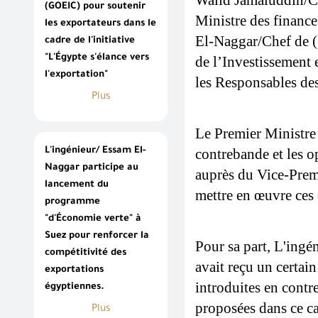
Walid Jamaluddin/Ch
(GOEIC) pour soutenir
Ministre des finance
les exportateurs dans le
El-Naggar/Chef de (
cadre de l'initiative
"L'Égypte s'élance vers
de l’Investissement 
l'exportation"
les Responsables des
Plus
Le Premier Ministre a
L'ingénieur/ Essam El-
contrebande et les o
Naggar participe au
auprès du Vice-Premi
lancement du
mettre en œuvre ces 
programme
"d'Économie verte" à
Suez pour renforcer la
Pour sa part, L'ingé
compétitivité des
avait reçu un certai
exportations
introduites en contr
égyptiennes.
proposées dans ce ca
Plus