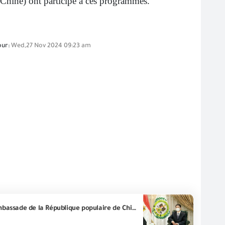
(Chine) ont participé à ces programmes.
our:
Wed,27 Nov 2024 09:23 am
L'Organisation générale de contrôle des exportations et des importations tient une réunion avec l'ambassade de la République populaire de Chine - Le Caire