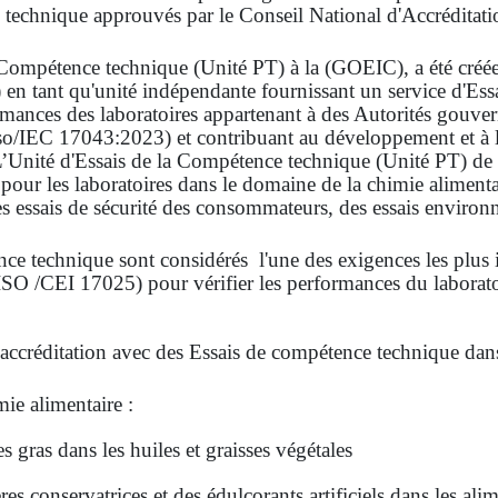
 technique approuvés par le Conseil National d'Accréditati
 Compétence technique (Unité PT) à la (GOEIC), a été créée 
en tant qu'unité indépendante fournissant un service d'Ess
rmances des laboratoires appartenant à des Autorités gouve
so/IEC 17043:2023) et contribuant au développement et à l
 L’Unité d'Essais de la Compétence technique (Unité PT) de l
our les laboratoires dans le domaine de la chimie alimentai
es essais de sécurité des consommateurs, des essais environ
ce technique sont considérés l'une des exigences les plus i
SO /CEI 17025) pour vérifier les performances du laboratoire
 d'accréditation avec des Essais de compétence technique d
e alimentaire :
s gras dans les huiles et graisses végétales
es conservatrices et des édulcorants artificiels dans les ali