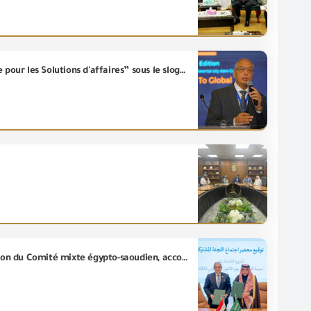
L'ingénieur/Essam El- Naggar participe aux activités de la quatrième session du Sommet de "L'Égypte pour les Solutions d'affaires” sous le slogan "Du local vers le global".
Le Ministre du Commerce et de l'Industrie. L’ing/ Ahmed Samir participe aux réunions de la 18e session du Comité mixte égypto-saoudien, accompagné d'une délégation de haut niveau des dirigeants du Ministère, et participe également aux activités de la troisième session de l'Exposition technique, ainsi que la conférence « LEAP 2024 », qui se tient sous le slogan "Nouveaux horizons"