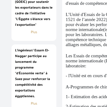
(GOEIC) pour soutenir
d'essais de compétence
les exportateurs dans le
L’Unité d'Essais de la
cadre de l'initiative
1521 de l’année 2022) 
"L'Égypte s'élance vers
pour évaluer les perfo
l'exportation"
norme internationale(i
Plus
pour les laboratoires.
compétence technique p
alliages métalliques, d
L'ingénieur/ Essam El-
Les Essais de compéten
Naggar participe au
norme internationale (I
lancement du
laboratoire:
programme
"d'Économie verte" à
- l'Unité est en cours
Suez pour renforcer la
compétitivité des
A-Programmes de chimi
exportations
1- Estimation des acide
égyptiennes.
Plus
2-Estimation des matièr