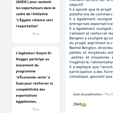
mettant l'accent sur la 
(GOEIC) pour soutenir
objectif.
les exportateurs dans le
Il a ajouté que le proje
cadre de l'initiative
plateforme de commerc
Il a également souligné
"L'Égypte s'élance vers
entreprises exportatrice
l'exportation"
Il a également souligné 
l’aliment et renforcer le
Plus
Benglon a souligné qu'un
du projet, exprimant la 
Rashid Benglon, directe
petites et moyennes ent
L'ingénieur/ Essam El-
petites et moyennes en
Naggar participe au
l'ingénierie, l'alimentatio
lancement du
Il a expliqué que l’assi
programme
participation à des foir
climatique, ajoutant que 
"d'Économie verte" à
Suez pour renforcer la
compétitivité des
date de publication :
Thu,1
exportations
égyptiennes.
2840
Plus