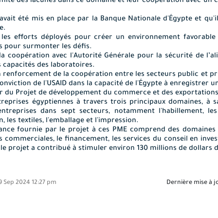
limite des lacunes dans ce domaine et leur coopération avec un 
t avait été mis en place par la Banque Nationale d'Égypte et qu
e.
 les efforts déployés pour créer un environnement favorable
s pour surmonter les défis.
la coopération avec l'Autorité Générale pour la sécurité de l’
s capacités des laboratoires.
 renforcement de la coopération entre les secteurs public et pri
conviction de l'USAID dans la capacité de l'Égypte à enregistrer
ur du Projet de développement du commerce et des exportations 
reprises égyptiennes à travers trois principaux domaines, à sa
treprises dans sept secteurs, notamment l'habillement, les
n, les textiles, l'emballage et l'impression.
stance fournie par le projet à ces PME comprend des domaines t
es commerciales, le financement, les services du conseil en inv
le projet a contribué à stimuler environ 130 millions de dollars
9 Sep 2024 12:27 pm
Dernière mise à j