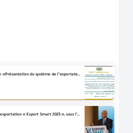
GOEIC un séminaire en ligne avec le Conseil exhortatif des industries alimentaires abordant le thème «Présentation du système de l’exportateur accrédité »
L’ingégnieur\ Essam El-Naggar Chef de la (GOEIC) a inauguré les activités du troisième Forum pour l’exportation « Export Smart 2025 », sous l’auspice du Ministère de l’investissement et du Commerce Extérieur