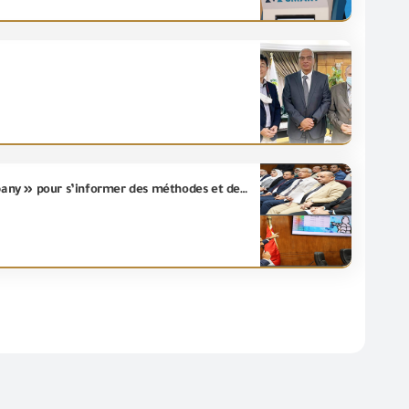
Le Président de L’Autorité (GOEIC) reçoit une délégation de la société « Michelin International Company » pour s’informer des méthodes et des spécifications des essais de pneus dans les laboratoires de L’Autorité