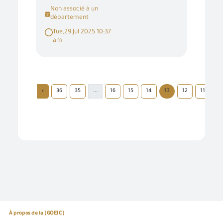
Non associé à un
département
Tue,29 Jul 2025 10:37
am
›
36
35
...
16
15
14
13
12
11
1
À propos de la (GOEIC)