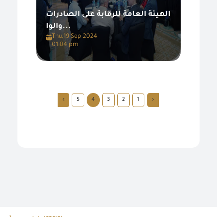
الهيئة العامة للرقابة على الصادرات
والوا...
Thu,19 Sep 2024
01:04 pm
›
5
4
3
2
1
‹