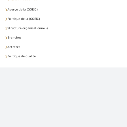
Aperçu de la (GOEIC)
Politique de la (GOEIC)
Structure organisationnelle
Branches
Activités
Politique de qualité
Activités
Importations industrielles
Laboratoires alimentaires
Laboratoires industriels
Exportations et origine