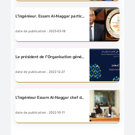
L’ingénieur. Essam Al-Naggar participe au lancement des efficacités de la troisième Conférence internationale pour « la Sécurité d’Aliment Arabe » au nom du Ministre du Commerce et de l’Industrie, l’ingénieur. Ahmed Samir
date de publication : 2023-03-18
Le président de l’Organisation générale de contrôle des exportations et des importations approuve l'enregistrement des deux premières sociétés dans le système source agréé dans le cadre des accords euro-méditerranéens de l'Organisation.
date de publication : 2022-12-27
L’ingénieur Essam Al-Naggar chef de GOEIC reçoit une délégation de la République de Somalie au centre principal de formation à GOEIC
date de publication : 2022-10-11