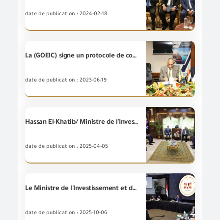
date de publication : 2024-02-18
La (GOEIC) signe un protocole de coopération conjointe avec la Société égyptienne pour garantir les exportations
date de publication : 2023-06-19
Hassan El-Khatib/ Ministre de l'Investissement et du Commerce Extérieur, s'est rendu ce matin au gouvernorat d'Alexandrie, où il a inspecté un certain nombre d'entités concernées par le dédouanement, ainsi que le siège de la Chambre de commerce à Alexandrie. Le Ministre a également tenu une réunion approfondie avec la communauté commerciale d'Alexandrie.
date de publication : 2025-04-05
Le Ministre de l'Investissement et du Commerce Extérieur préside la première réunion du "Comité économique du Conseil suprême de Coordination égypto-saoudien" dans le cadre du renforcement de la coopération commerciale et de l'équilibre de la balance commerciale entre les deux pays en supprimant les obstacles à la circulation du mouvement du commerce itrarégional .
date de publication : 2025-10-06