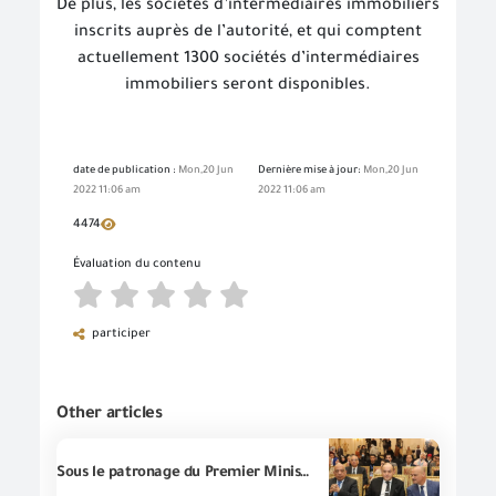
De plus, les sociétés d’intermédiaires immobiliers
inscrits auprès de l’autorité, et qui comptent
actuellement 1300 sociétés d’intermédiaires
immobiliers seront disponibles.
date de publication :
Mon,20 Jun
Dernière mise à jour:
Mon,20 Jun
2022 11:06 am
2022 11:06 am
4474
Évaluation du contenu
participer
Other articles
Sous le patronage du Premier Ministre et en présence du ministre du Commerce et de l'Industrie et d'un certain nombre des ministres, le Chef de la (GOEIC), l'Ingénieur/ Essam El-Naggar, participe au lancement des activités de la dixième conférence de presse de la journée économique intitulée "L'économie égyptienne… défis et priorités"