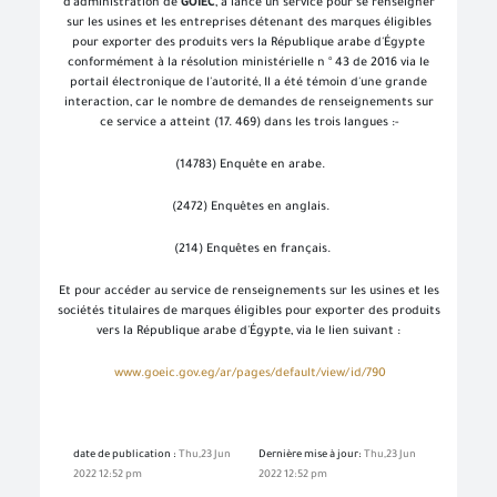
d'administration de
GOIEC
, a lancé un service pour se renseigner
sur les usines et les entreprises détenant des marques éligibles
pour exporter des produits vers la République arabe d'Égypte
conformément à la résolution ministérielle n ° 43 de 2016 via le
portail électronique de l'autorité, Il a été témoin d'une grande
interaction, car le nombre de demandes de renseignements sur
ce service a atteint (17. 469) dans les trois langues :-
(14783) Enquête en arabe.
(2472) Enquêtes en anglais.
(214) Enquêtes en français.
Et pour accéder au service de renseignements sur les usines et les
sociétés titulaires de marques éligibles pour exporter des produits
vers la République arabe d'Égypte, via le lien suivant :
www.goeic.gov.eg/ar/pages/default/view/id/790
date de publication :
Thu,23 Jun
Dernière mise à jour:
Thu,23 Jun
2022 12:52 pm
2022 12:52 pm