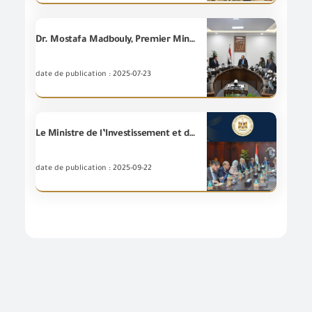
Dr. Mostafa Madbouly, Premier Ministre, a tenu une réunion aujourd’hui au siège du gouvernement à la ville de "Nouveau Alamein" avec les agents d’un certain nombre de marques internationales pour les encourager à investir en Égypte
date de publication : 2025-07-23
Le Ministre de l’Investissement et du Commerce extérieur tient une rencontre avec les dirigeants du Forum économique et de la Fédération mondiales pour la facilitater le mouvement du commerce afin d’examiner le renforcement de la compétitivité du commerce.
date de publication : 2025-09-22