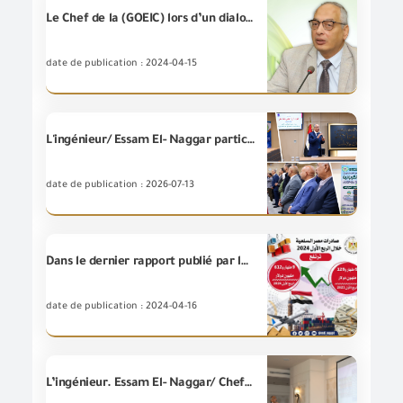
Le Chef de la (GOEIC) lors d’un dialogue avec le journal « Al -Watan » à propos de la poursuite du boom des exportations dans divers secteurs pour atteindre des taux record.
date de publication : 2024-04-15
L'ingénieur/ Essam El- Naggar participe au lancement du programme "d'Économie verte" à Suez pour renforcer la compétitivité des exportations égyptiennes.
date de publication : 2026-07-13
Dans le dernier rapport publié par le Ministère du Commerce et de l'Industrie abordant les indicateurs des exportations égyptiennes des matières premières au cours du premier trimestre de l’année 2024, Les exportations égyptiennes des matières premières enregistrent 9 milliards et 612 millions de dollars, soit une augmentation de 5,3% par rapport à la même période de l’année 2023.
date de publication : 2024-04-16
L’ingénieur. Essam El- Naggar/ Chef de la(GOEIC), accompagné d'une délégation des dirigeants de l'Autorité, participe à l'atelier élargi pour présenter les résultats du programme diamétrale égyptien avec l’organisation de la Coopération et du Développement Economique « OCDE » pour développer les activités de production et d'exportation et maximiser le profit du côté égyptien du projet