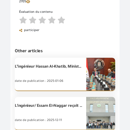
2705
Évaluation du contenu
participer
Other articles
L’ingénieur Hassan Al-Khatib, Ministre de l’Investissement et du Commerce extérieur, a tenu une réunion élargie avec les dirigeants et les membres des conseils d’exportation pour discuter les axes du nouveau programme de remboursement des charges des exportations,
date de publication : 2025-01-06
L'ingénieur/ Essam El-Naggar reçoit les Responsables et les membres du Conseil d'exportation pour les industries d'ingénieurie en visite pour le Complexe des laboratoires Centraux industriels pour la (GOEIC) au Port de Sokhna .
date de publication : 2025-12-11