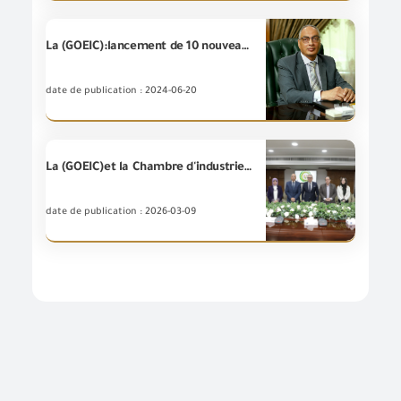
La (GOEIC):lancement de 10 nouveaux laboratoires d'analyse des biens industriels
date de publication : 2024-06-20
La (GOEIC)et la Chambre d'industrie des vêtements prêts-à-porter signent un protocole de coopération pour renforcer le système d'inspection technique pour les textiles et les vêtements.
date de publication : 2026-03-09