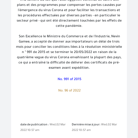
À la lumière du fait que l'État égyptien continue de suivre des
plans et des programmes pour compenser les pertes causées par
l'émergence du virus Corona et pour faciliter les transactions et
les procédures effectuées par diverses parties - en particulier le
secteur privé - qui ont été directement touchées par les effets de
cette pandémie.
Son Excellence le Ministre du Commerce et de l'Industrie, Nevin
Gamee, a accepté de donner aux importateurs un délai de trois
mois pour concilier les conditions liées à la résolution ministérielle
n ° 991 de 2015 et se terminer le 20/05/2022 en raison de la
quatrième vague du virus Corona envahissant la plupart des pays,
ce qui a entraîné la difficulté de délivrer des certificats de pré-
examen avant expédition.
No. 991 of 2015
No. 96 of 2022
date de publication :
Wed,02 Mar
Dernière mise à jour:
Wed,02 Mar
2022 10:57 am
2022 10:57 am