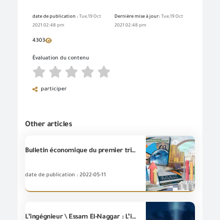
date de publication :
Tue,19 Oct
Dernière mise à jour:
Tue,19 Oct
2021 02:48 pm
2021 02:48 pm
4303
Évaluation du contenu
participer
Other articles
Bulletin économique du premier trimestre 2022
date de publication : 2022-05-11
L’ingégnieur \ Essam El-Naggar : L’inauguration du Grand Musée égyptien est un céléberation de mariage national qui incarne la grandeur et la civilisation de l’Égypte