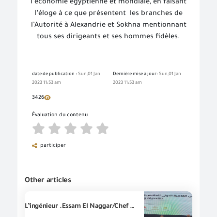
l’économie égyptienne et mondiale, en faisant
l’éloge à ce que présentent
les branches de
l’Autorité à Alexandrie et Sokhna mentionnant
tous ses dirigeants et ses hommes fidèles.
date de publication :
Sun,01 Jan
Dernière mise à jour:
Sun,01 Jan
2023 11:53 am
2023 11:53 am
3426
Évaluation du contenu
participer
Other articles
L’ingénieur .Essam El Naggar/Chef du conseil d'administration de la(GOEIC) inaugure le Forum international du Caire pour les vêtements, les tissus et les fournitures de production.