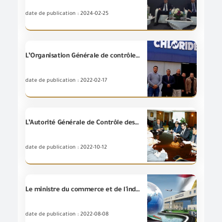
date de publication : 2024-02-25
L’Organisation Générale de contrôle des exportations et des importations visite Chloride Egypte
date de publication : 2022-02-17
L’Autorité Générale de Contrôle des Exportation et des Importations tient une réunion avec l’ambassade du Brésil - Le Caire
date de publication : 2022-10-12
Le ministre du commerce et de l'industrie examine le dernier rapport sur les indicateurs de performance de G.O.E.I.C au cours du premier semestre de cette année
date de publication : 2022-08-08